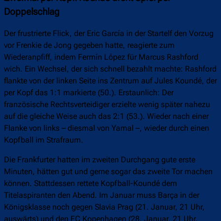
Doppelschlag
Der frustrierte Flick, der Eric García in der Startelf den Vorzug
vor Frenkie de Jong gegeben hatte, reagierte zum
Wiederanpfiff, indem Fermín López für Marcus Rashford
wich. Ein Wechsel, der sich schnell bezahlt machte: Rashford
flankte von der linken Seite ins Zentrum auf Jules Koundé, der
per Kopf das 1:1 markierte (50.). Erstaunlich: Der
französische Rechtsverteidiger erzielte wenig später nahezu
auf die gleiche Weise auch das 2:1 (53.). Wieder nach einer
Flanke von links – diesmal von Yamal –, wieder durch einen
Kopfball im Strafraum.
Die Frankfurter hatten im zweiten Durchgang gute erste
Minuten, hätten gut und gerne sogar das zweite Tor machen
können. Stattdessen rettete Kopfball-Koundé dem
Titelaspiranten den Abend. Im Januar muss Barça in der
Königsklasse noch gegen Slavia Prag (21. Januar, 21 Uhr,
auswärts) und den FC Kopenhagen (28. Januar, 21 Uhr,