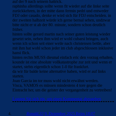
auf der 9 nach seinem hattrick.
raphinha allerdings sollte wenn fit wieder auf die linke seite
zurückkehren, in der mitte dann fermin pedri und entweder
FDJ oder casado, denke er wird sich für FDJ entscheiden. in
der zweiten halbzeit würde ich gerne bernal sehen, undzwar
bitte nicht er st ab der 80. minute, sondern schon deutlich
früher.
hinten sollte gerard martin nach seiner guten leistung wieder
gesetzt sein, neben ihm wird er wohl cubarsi bringen, auch
wenn ich schon seit einer weile nach christensen bettle, aber
mit ihm hat wohl schon jeder im club abgeschlossen inklusive
hansi flick.
hinten rechts MUSS diesmal einfach eric den vorzug erhalten,
kounde ist eine absolute vollkatastrophe zur zeit und wenn er
startet, stehts eigentlich schon 1-0 für frankfurt.
da wir für balde keine alternative haben, wird er auf links
starten.
Joan Garcia im tor muss wohl nicht erwähnt werden.
Visca, VAMOS es müssen mindestens 4 tore gegen die
Eintracht her, um die geister der vergangenheit zu vertreiben!
Loggen Sie sich ein, um einen Kommentar abzugeben
Ronald.33
9. Dezember 2025 Beim 18:07