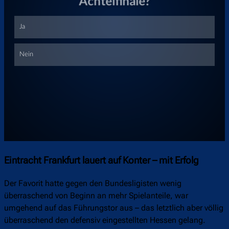
Überspringen
Eintracht Frankfurt lauert auf Konter – mit Erfolg
Der Favorit hatte gegen den Bundesligisten wenig
überraschend von Beginn an mehr Spielanteile, war
umgehend auf das Führungstor aus – das letztlich aber völlig
überraschend den defensiv eingestellten Hessen gelang.