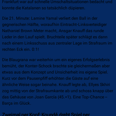
Frankfurt war auf schnelle Umschaltsituationen bedacht und
konnte die Katalanen so tatsächlich düpieren.
Die 21. Minute: Lamine Yamal verliert den Ball in der
gegnerischen Hälfte, woraufhin Eintracht-Linksverteidiger
Nathaniel Brown Meter macht, Ansgar Knauff das runde
Leder in den Lauf spielt. Bruchteile später schlägt es dann
nach einem Linksschuss aus zentraler Lage im Strafraum im
rechten Eck ein. 0:1!
Die Blaugrana war weiterhin um ein eigenes Erfolgserlebnis
bemüht, der Konter-Schock brachte sie gleichermaßen aber
etwas aus dem Konzept und Unsicherheit ins eigene Spiel.
Kurz vor dem Pausenpfiff erhöhten die Gäste auf eine
ähnliche Weise sogar beinahe. Knauff legte ab, Ellyes Skhiri
zog mittig von der Strafraumkante ab und schoss knapp über
das Gehäuse von Joan García (45.+1). Eine Top-Chance –
Barça im Glück.
Zweimal per Kopf: Koundé dreht Spiel per