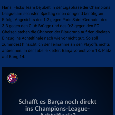
Hansi Flicks Team bejubelt in der Ligaphase der Champions
League am sechsten Spieltag einen dringend benötigten
Erfolg. Angesichts des 1:2 gegen Paris Saint-Germain, des
3:3 gegen den Club Brügge und des 0:3 gegen den FC
Chelsea stehen die Chancen der Blaugrana auf den direkten
Einzug ins Achtelfinale nach wie vor nicht gut. So soll
zumindest hinsichtlich der Teilnahme an den Playoffs nichts
anbrennen. In der Tabelle klettert Barça vorerst vom 18. Platz
auf Rang 14.
Überspringen