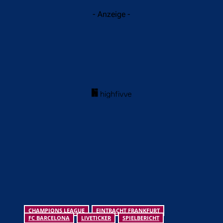
- Anzeige -
CHAMPIONS LEAGUE
EINTRACHT FRANKFURT
FC BARCELONA
LIVETICKER
SPIELBERICHT