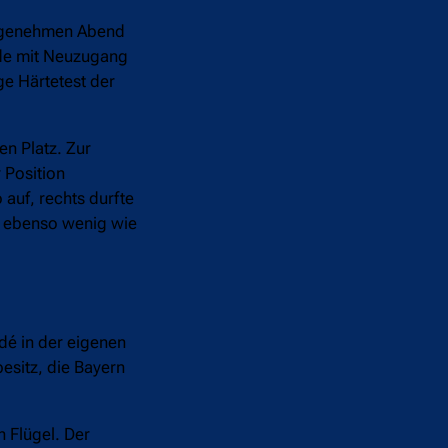
nangenehmen Abend
rade mit Neuzugang
ge Härtetest der
en Platz. Zur
r Position
auf, rechts durfte
n ebenso wenig wie
dé in der eigenen
esitz, die Bayern
n Flügel. Der