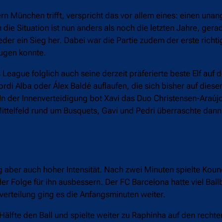
ern München trifft, verspricht das vor allem eines: einen u
 die Situation ist nun anders als noch die letzten Jahre, ge
r ein Sieg her. Dabei war die Partie zudem der erste richti
eugen konnte.
eague folglich auch seine derzeit präferierte beste Elf auf d
ordi Alba oder Álex Baldé auflaufen, die sich bisher auf diese
der Innenverteidigung bot Xavi das Duo Christensen-Araújo 
ittelfeld rund um Busquets, Gavi und Pedri überraschte dan
 aber auch hoher Intensität. Nach zwei Minuten spielte Koun
r Folge für ihn ausbessern. Der FC Barcelona hatte viel Ballb
verteilung ging es die Anfangsminuten weiter.
älfte den Ball und spielte weiter zu Raphinha auf den rechte