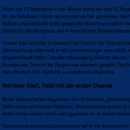
Wenn der FC Barcelona in der Allianz Arena auf den FC Bay
für die Katalanen. Noch nie konnten sie hier gewinnen. Doch
Robert Lewandowski sollte gegen die Münchner endlich wiede
Saison für die Blaugrana, die in ihren letzten Spielen überz
Trainer Xavi schickte zu diesem Top-Duell in der Champions L
Überraschung vieler ließ er als Linksverteidiger aber nicht J
abgewechselt hatten, sondern Neuzugang Marcos Alonso. In 
Koundé ran, Torwart ter Stegen war sowieso gesetzt. Das M
das offensive Trio Dembélé-Lewandowski-Raphinha.
Nervöser Start, Pedri mit der ersten Chance
Beide Mannschaften begannen mit viel Bedacht, gleichzeitig
Hälfte einen schlimmen Fehlpass, Alonso konnte jedoch in de
liefen immer wieder hoch und aggressiv an. In dieser Rollen
Dann jedoch eroberte Lewandowski tief in der bayerischen H