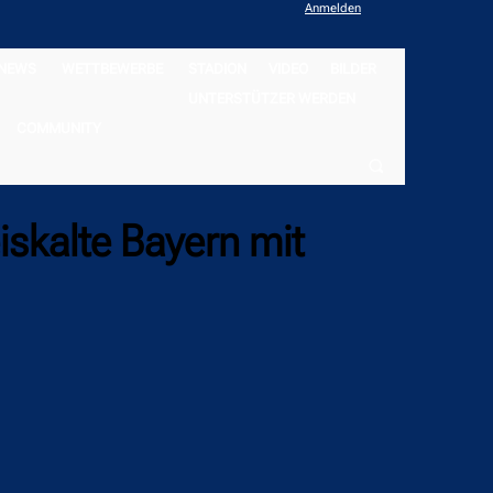
Anmelden
NEWS
WETTBEWERBE
STADION
VIDEO
BILDER
UNTERSTÜTZER WERDEN
COMMUNITY
iskalte Bayern mit