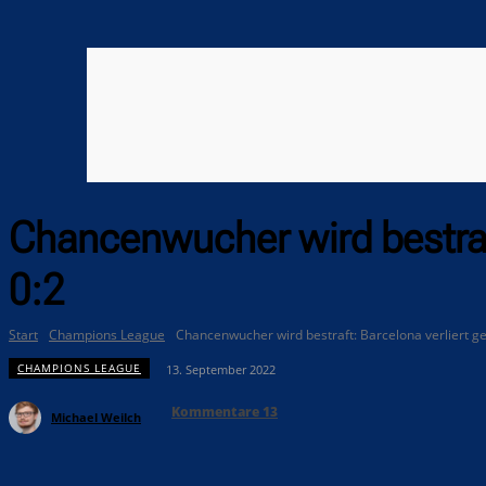
Chancenwucher wird bestraft
0:2
Start
Champions League
Chancenwucher wird bestraft: Barcelona verliert ge
CHAMPIONS LEAGUE
13. September 2022
Kommentare
13
Michael Weilch