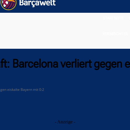
STARTSEITE
VERMISCHTES
: Barcelona verliert gegen e
gen eiskalte Bayern mit 0:2
- Anzeige -