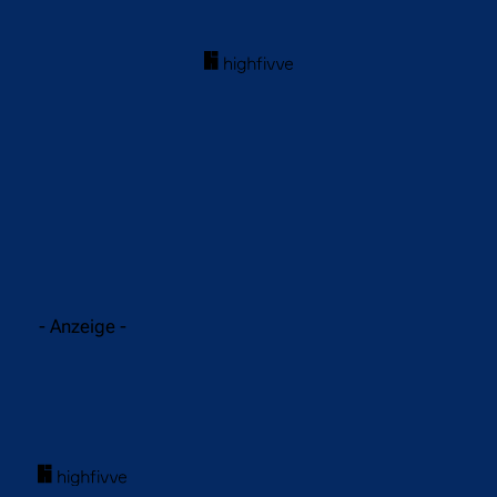
acebook
Twitter
WhatsApp
- Anzeige -