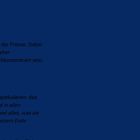
 der Presse. Dabei
 eher
hkonzentriert sein.
spekulieren; das
 in allen
nd alles, was sie
 einem Ende