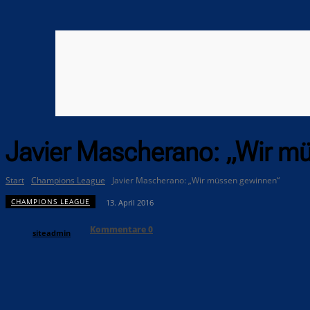
Javier Mascherano: „Wir m
Start
Champions League
Javier Mascherano: „Wir müssen gewinnen“
CHAMPIONS LEAGUE
13. April 2016
Kommentare
0
siteadmin