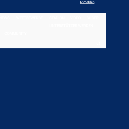
Anmelden
NEWS
WETTBEWERBE
STADION
VIDEO
BILDER
UNTERSTÜTZER WERDEN
COMMUNITY