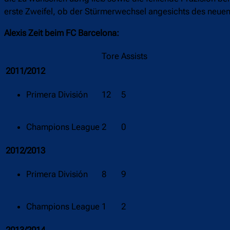
erste Zweifel, ob der Stürmerwechsel angesichts des neuen 
Alexis Zeit beim FC Barcelona:
Tore
Assists
2011/2012
Primera División
12
5
Champions League
2
0
2012/2013
Primera División
8
9
Champions League
1
2
2013/2014