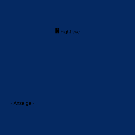
acebook
Twitter
WhatsApp
- Anzeige -