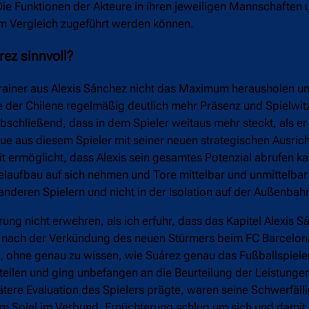
 Die Funktionen der Akteure in ihren jeweiligen Mannschaften 
em Vergleich zugeführt werden können.
ez sinnvoll?
rainer aus Alexis Sánchez nicht das Maximum herausholen un
 der Chilene regelmäßig deutlich mehr Präsenz und Spielwit
schließend, dass in dem Spieler weitaus mehr steckt, als er
que aus diesem Spieler mit seiner neuen strategischen Ausri
mit ermöglicht, dass Alexis sein gesamtes Potenzial abrufen ka
pielaufbau auf sich nehmen und Tore mittelbar und unmittelbar
 anderen Spielern und nicht in der Isolation auf der Außenbah
g nicht erwehren, als ich erfuhr, dass das Kapitel Alexis 
ng nach der Verkündung des neuen Stürmers beim FC Barcelo
t, ohne genau zu wissen, wie Suárez genau das Fußballspielen
rteilen und ging unbefangen an die Beurteilung der Leistungen
tere Evaluation des Spielers prägte, waren seine Schwerfällig
eim Spiel im Verbund. Ernüchterung schlug um sich und dami