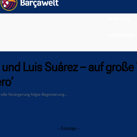
STARTSEITE
VERMISCHTES
und Luis Suárez – auf große 
ro‘
roße Verärgerung folgte Begeisterung...
- Anzeige -