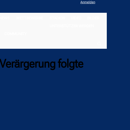
Anmelden
NEWS
WETTBEWERBE
STADION
VIDEO
BILDER
UNTERSTÜTZER WERDEN
COMMUNITY
Verärgerung folgte