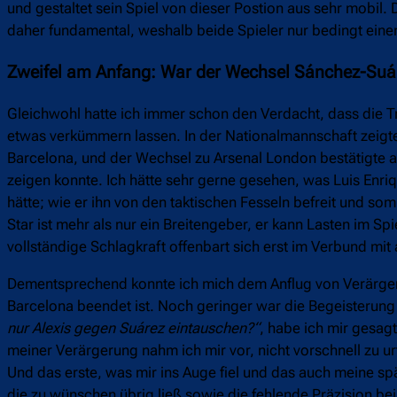
und gestaltet sein Spiel von dieser Postion aus sehr mobil.
daher fundamental, weshalb beide Spieler nur bedingt ein
Zweifel am Anfang: War der Wechsel Sánchez-Suár
Gleichwohl hatte ich immer schon den Verdacht, dass die T
etwas verkümmern lassen. In der Nationalmannschaft zeigte
Barcelona, und der Wechsel zu Arsenal London bestätigte ab
zeigen konnte. Ich hätte sehr gerne gesehen, was Luis Enri
hätte; wie er ihn von den taktischen Fesseln befreit und so
Star ist mehr als nur ein Breitengeber, er kann Lasten im S
vollständige Schlagkraft offenbart sich erst im Verbund mit
Dementsprechend konnte ich mich dem Anflug von Verärgerun
Barcelona beendet ist. Noch geringer war die Begeisteru
nur Alexis gegen Suárez eintauschen?“
, habe ich mir gesag
meiner Verärgerung nahm ich mir vor, nicht vorschnell zu u
Und das erste, was mir ins Auge fiel und das auch meine spä
die zu wünschen übrig ließ sowie die fehlende Präzision b