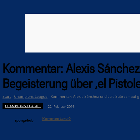
Kommentar: Alexis Sánchez 
Begeisterung über ‚el Pistole
Start
Champions League
Kommentar: Alexis Sánchez und Luis Suárez - auf g
CHAMPIONS LEAGUE
22. Februar 2016
Kommentare
0
spongebob