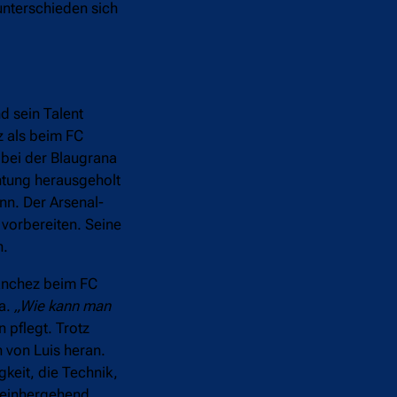
unterschieden sich
d sein Talent
z als beim FC
 bei der Blaugrana
chtung herausgeholt
nn. Der Arsenal-
 vorbereiten. Seine
n.
Sánchez beim FC
na.
„Wie kann man
 pflegt. Trotz
 von Luis heran.
keit, die Technik,
t einhergehend