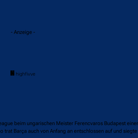
acebook
Twitter
WhatsApp
- Anzeige -
eague beim ungarischen Meister Ferencvaros Budapest einen
so trat Barça auch von Anfang an entschlossen auf und siegte