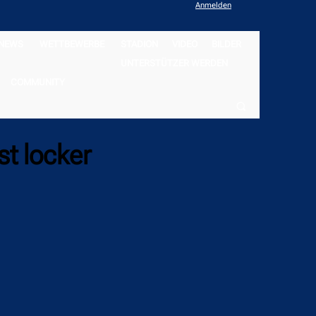
Anmelden
NEWS
WETTBEWERBE
STADION
VIDEO
BILDER
UNTERSTÜTZER WERDEN
COMMUNITY
st locker