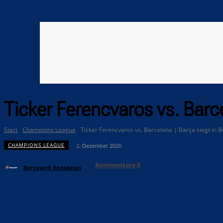
Ticker Ferencvaros vs. Barce
Start
Champions League
Ticker Ferencvaros vs. Barcelona | Barça siegt in 
CHAMPIONS LEAGUE
2. Dezember 2020
Kommentare
0
Barçawelt Redaktion