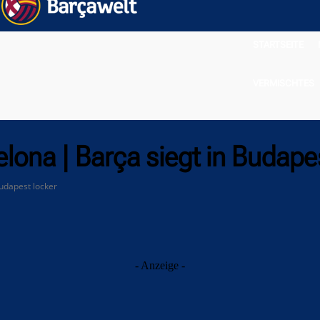
STARTSEITE
VERMISCHTES
lona | Barça siegt in Budape
Budapest locker
- Anzeige -