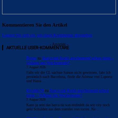
Kommentieren Sie den Artikel
Loggen Sie sich ein, um einen Kommentar abzugeben
Überspringen