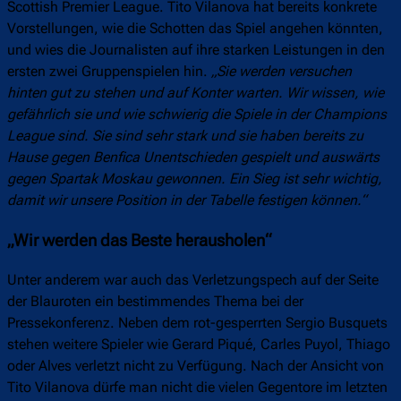
Scottish Premier League. Tito Vilanova hat bereits konkrete
Vorstellungen, wie die Schotten das Spiel angehen könnten,
und wies die Journalisten auf ihre starken Leistungen in den
ersten zwei Gruppenspielen hin.
„Sie werden versuchen
hinten gut zu stehen und auf Konter warten. Wir wissen, wie
gefährlich sie und wie schwierig die Spiele in der Champions
League sind. Sie sind sehr stark und sie haben bereits zu
Hause gegen Benfica Unentschieden gespielt und auswärts
gegen Spartak Moskau gewonnen. Ein Sieg ist sehr wichtig,
damit wir unsere Position in der Tabelle festigen können.“
„Wir werden das Beste herausholen“
Unter anderem war auch das Verletzungspech auf der Seite
der Blauroten ein bestimmendes Thema bei der
Pressekonferenz. Neben dem rot-gesperrten Sergio Busquets
stehen weitere Spieler wie Gerard Piqué, Carles Puyol, Thiago
oder Alves verletzt nicht zu Verfügung. Nach der Ansicht von
Tito Vilanova dürfe man nicht die vielen Gegentore im letzten