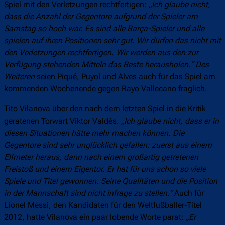
Spiel mit den Verletzungen rechtfertigen:
„Ich glaube nicht,
dass die Anzahl der Gegentore aufgrund der Spieler am
Samstag so hoch war. Es sind alle Barça-Spieler und alle
spielen auf ihren Positionen sehr gut. Wir dürfen das nicht mit
den Verletzungen rechtfertigen. Wir werden aus den zur
Verfügung stehenden Mitteln das Beste herausholen.“ Des
Weiteren
seien Piqué, Puyol und Alves auch für das Spiel am
kommenden Wochenende gegen Rayo Vallecano fraglich.
Tito Vilanova über den nach dem letzten Spiel in die Kritik
geratenen Torwart Víktor Valdés.
„Ich glaube nicht, dass er in
diesen Situationen hätte mehr machen können. Die
Gegentore sind sehr unglücklich gefallen: zuerst aus einem
Elfmeter heraus, dann nach einem großartig getretenen
Freistoß und einem Eigentor. Er hat für uns schon so viele
Spiele und Titel gewonnen. Seine Qualitäten und die Position
in der Mannschaft sind nicht infrage zu stellen.“
Auch für
Lionel Messi, den Kandidaten für den Weltfußballer-Titel
2012, hatte Vilanova ein paar lobende Worte parat:
„Er