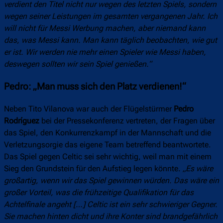
verdient den Titel nicht nur wegen des letzten Spiels, sondern
wegen seiner Leistungen im gesamten vergangenen Jahr. Ich
will nicht für Messi Werbung machen, aber niemand kann
das, was Messi kann. Man kann täglich beobachten, wie gut
er ist. Wir werden nie mehr einen Spieler wie Messi haben,
deswegen sollten wir sein Spiel genießen.“
Pedro: „Man muss sich den Platz verdienen!“
Neben Tito Vilanova war auch der Flügelstürmer
Pedro
Rodríguez
bei der Pressekonferenz vertreten, der Fragen über
das Spiel, den Konkurrenzkampf in der Mannschaft und die
Verletzungsorgie das eigene Team betreffend beantwortete.
Das Spiel gegen Celtic sei sehr wichtig, weil man mit einem
Sieg den Grundstein für den Aufstieg legen könnte.
„Es wäre
großartig, wenn wir das Spiel gewinnen würden. Das wäre ein
großer Vorteil, was die frühzeitige Qualifikation für das
Achtelfinale angeht […] Celtic ist ein sehr schwieriger Gegner.
Sie machen hinten dicht und ihre Konter sind brandgefährlich