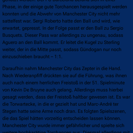
Phase, in der einige gute Torchancen herausgespielt werden
konnten und die Abwehr von Manchester City nicht mehr
sattelfest war. Sergi Roberto hatte den Ball und wird, wie
erwartet, gepresst. In der Folge passt er den Ball zu Sergio
Busquets. Dieser Pass war allerdings zu ungenau, sodass
Aguero an den Ball kommt. Er leitet die Kugel zu Sterling
weiter, der in die Mitte passt, sodass Gündogan nur noch
einzuschieben braucht – 1:1.
Daraufhin nahm Manchester City das Zepter in die Hand.
Nach Wiederanpfiff drückten sie auf die Führung, was ihnen
auch nach einem herrlichen Freistoß in der 51. Spielminute
von Kevin De Bruyne auch gelang. Allerdings muss hierbei
gesagt werden, dass der Freistoß haltbar gewesen ist. Es war
die Torwartecke, in die er gezielt hat und Marc-André ter
Stegen hatte seine Arme noch dran. Es folgten Spielszenen,
die das Spiel hätten vorzeitig entscheiden lassen können.
Manchester City wurde immer gefährlicher und spielte sich
weitere hochkarätige Torchancen aus. Diesmal allerdings mit