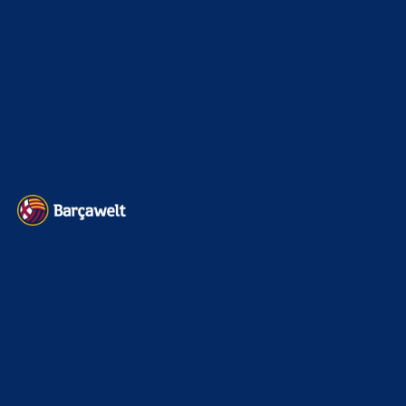
7. August 2026
30 Mios Brutto ? Wahnsinn !!! Top Mann, aber warum
solch ein Jahresgehalt ?
FC_Barcelona1
zu
Ajax-Wechsel perfekt: Ter Stegen
verlässt Barcelona erneut
7. August 2026
@serino Im "Fall Negreira" gibts Fakten. Meinung hat da
wenig verloren. Findet das Gericht Beweise für
Bestechung? Seit Jahren nicht.…
BILDERGALERIEN
Barça zurück im Camp Nou: Der große Comeback-Tag in Bildern
22. November 2025
Heim und auswärts: Das sollen die Trikots von Barça für die Saison
2025/26 sein
6. Januar 2025
WEITERE KATEGORIEN
News
4693
xTop News
4118