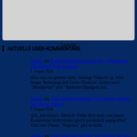
- Anzeige -
AKTUELLE USER-KOMMENTARE
Serino
zu
Rodri gibt Real einen Korb – Barcelona
übernimmt Pole Position
7. August 2026
Also was ich gelesen habe, verlangt Vlahovic ja, trotz
langer Verletzung und Form-/Torkrise, immer noch
"Mondpreise" plus "ähnliches Handgeld wie…
Serino
zu
Ajax-Wechsel perfekt: Ter Stegen verlässt
Barcelona erneut
7. August 2026
@fc_barcelona1: Mensch! Fühle dich doch von einem
Kommentar nicht immer gleich persönlich angegriffen!
Und zum Thema "Negreira" gibt es nicht…
Serino
zu
Ajax-Wechsel perfekt: Ter Stegen verlässt