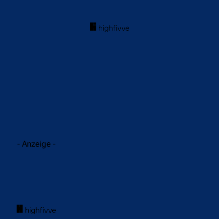
acebook
Twitter
WhatsApp
- Anzeige -