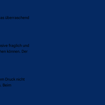
twas überraschend
sive fraglich und
ehen können. Der
em Druck nicht
n. Beim