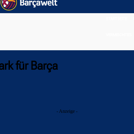
STARTSEITE
VERMISCHTES
tark für Barça
- Anzeige -