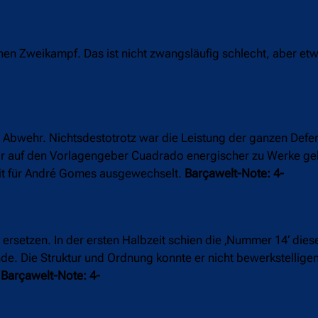
ichen Zweikampf. Das ist nicht zwangsläufig schlecht, aber e
 Abwehr. Nichtsdestotrotz war die Leistung der ganzen Defen
tor auf den Vorlagengeber Cuadrado energischer zu Werke g
eit für André Gomes ausgewechselt.
Barçawelt-Note: 4-
rsetzen. In der ersten Halbzeit schien die ‚Nummer 14‘ dies
de. Die Struktur und Ordnung konnte er nicht bewerkstellige
.
Barçawelt-Note: 4-