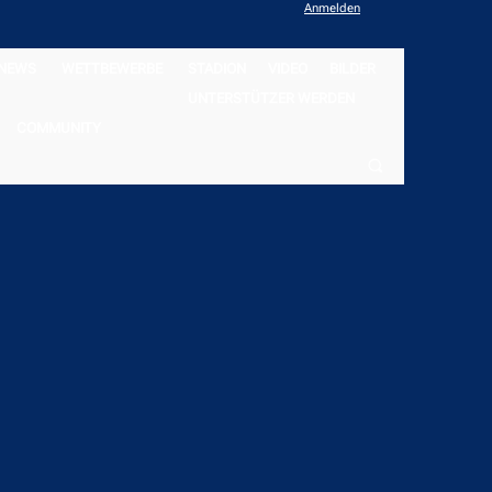
Anmelden
NEWS
WETTBEWERBE
STADION
VIDEO
BILDER
UNTERSTÜTZER WERDEN
COMMUNITY