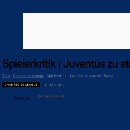
Spielerkritik | Juventus zu s
Start
Champions League
Spielerkritik | Juventus zu stark für Barça
CHAMPIONS LEAGUE
11. April 2017
Kommentare
0
siteadmin