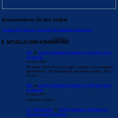
Kommentieren Sie den Artikel
Loggen Sie sich ein, um einen Kommentar abzugeben
- Anzeige -
AKTUELLE USER-KOMMENTARE
Mo
zu
Araújo-Hammer! Kapitän vor Wechsel nach
Liverpool
8. August 2026
An dieser Stelle muss man sagen, dass Deco hervorragend
gearbeitet hat. Du kannst doch niemanden erzählen, dass
wir für 5…
Mo
zu
Araújo-Hammer! Kapitän vor Wechsel nach
Liverpool
8. August 2026
Lang lebe Laporta !
FC_Barcelona1
zu
Araújo-Hammer! Kapitän vor
Wechsel nach Liverpool