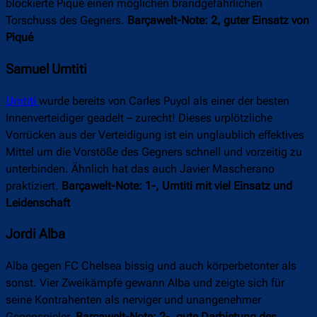
blockierte Piqué einen möglichen brandgefährlichen
Torschuss des Gegners.
Barçawelt-Note: 2, guter Einsatz von
Piqué
Samuel Umtiti
Umtiti
wurde bereits von Carles Puyol als einer der besten
Innenverteidiger geadelt – zurecht! Dieses urplötzliche
Vorrücken aus der Verteidigung ist ein unglaublich effektives
Mittel um die Vorstöße des Gegners schnell und vorzeitig zu
unterbinden. Ähnlich hat das auch Javier Mascherano
praktiziert.
Barçawelt-Note: 1-, Umtiti mit viel Einsatz und
Leidenschaft
Jordi Alba
Alba gegen FC Chelsea bissig und auch körperbetonter als
sonst. Vier Zweikämpfe gewann Alba und zeigte sich für
seine Kontrahenten als nerviger und unangenehmer
Gegenspieler.
Barçawelt-Note: 2-, gute Darbietung des