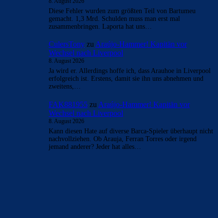
8. August 2026
Diese Fehler wurden zum größten Teil von Bartumeu
gemacht. 1,3 Mrd. Schulden muss man erst mal
zusammenbringen. Laporta hat uns…
CulersTony
zu
Araújo-Hammer! Kapitän vor
Wechsel nach Liverpool
8. August 2026
Ja wird er. Allerdings hoffe ich, dass Arauhoe in Liverpool
erfolgreich ist. Erstens, damit sie ihn uns abnehmen und
zweitens,…
FAK881955
zu
Araújo-Hammer! Kapitän vor
Wechsel nach Liverpool
8. August 2026
Kann diesen Hate auf diverse Barca-Spieler überhaupt nicht
nachvollziehen. Ob Arauja, Ferran Torres oder irgend
jemand anderer? Jeder hat alles…
BILDERGALERIEN
Barça zurück im Camp Nou: Der große Comeback-Tag in Bildern
22. November 2025