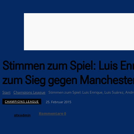
Stimmen zum Spiel: Luis Enri
zum Sieg gegen Manchester
Start
Champions League
Stimmen zum Spiel: Luis Enrique, Luis Suárez, Andrés
CHAMPIONS LEAGUE
25. Februar 2015
Kommentare
0
siteadmin