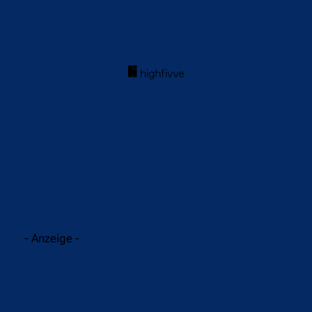
acebook
Twitter
WhatsApp
- Anzeige -