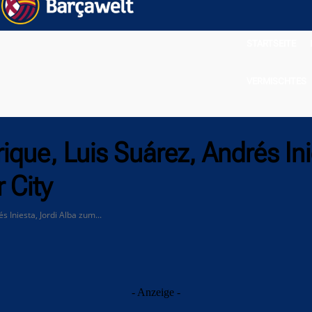
STARTSEITE
VERMISCHTES
que, Luis Suárez, Andrés Ini
 City
 Iniesta, Jordi Alba zum...
- Anzeige -