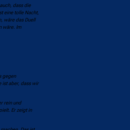
 auch, dass die
t eine tolle Nacht,
, wäre das Duell
n wäre. Im
ts gegen
ist aber, dass wir
r rein und
lt. Er zeigt in
 machen. Das ist