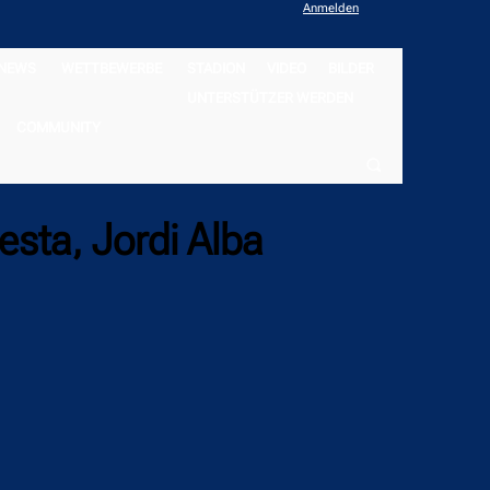
Anmelden
NEWS
WETTBEWERBE
STADION
VIDEO
BILDER
UNTERSTÜTZER WERDEN
COMMUNITY
esta, Jordi Alba