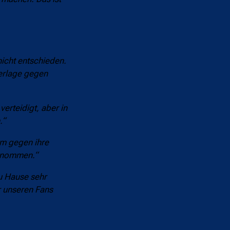
icht entschieden.
derlage gegen
erteidigt, aber in
.“
um gegen ihre
genommen.“
u Hause sehr
r unseren Fans