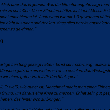
ücklich über das Ergebnis. Was die Elfmeter angeht, sagt man
sie zu schießen. Unser Elfmeterschütze ist Lionel Messi. Es is
icht entschieden ist. Auch wenn wir mit 1:3 gewonnen hätten
ch nicht ausruhen und denken, dass alles bereits entschiede
uchen zu gewinnen.“
eg
artige Leistung gezeigt haben. Es ist sehr schwierig, auswär
hancen gab, um ein weiteres Tor zu erzielen. Das Wichtigste 
wir einen guten Vorteil für das Rückspiel.“
ll. Er weiß, wie gut er ist. Manchmal macht man einen Elfmete
rund, um daraus eine Krise zu machen. Er hat sehr gut gespie
haben, das hinter sich zu bringen.“
 in drei Tagen die Gelegenheit haben, um alles vergessen zu