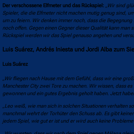
Der verschossene Elfmeter und das Rückspiel:
„Wir sind gl
Spieler, die die Elfmeter nicht machen mutig genug sind, um 
um zu feiern. Wir denken immer noch, dass die Begegnung n
noch offen. Gegen einen Gegner dieser Qualität kann man si
Rückspiel werden wir das Spiel genauso angehen und vers
Luis Suárez, Andrés Iniesta und Jordi Alba zum Si
Luis Suárez
„Wir fliegen nach Hause mit dem Gefühl, dass wir eine groß
Manchester City zwei Tore zu machen. Wir wissen, dass es C
gewonnen und ein gutes Ergebnis geholt haben. Jetzt haben 
„Leo weiß, wie man sich in solchen Situationen verhalten so
manchmal wehrt der Torhüter den Schuss ab. Es gibt keinen G
jedem Spiel, wie gut er ist und er wird auch keine Probleme 
„Wir wussten, dass wir nach dem Spiel gegen Málaga gleich