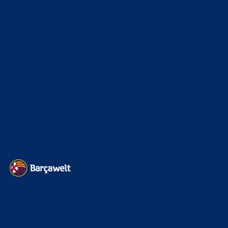
Champions League
1112
Interview & PK
888
Sonstiges
675
Kader
626
Transfermarkt
605
Impressum
Datenschutz
Kontakt