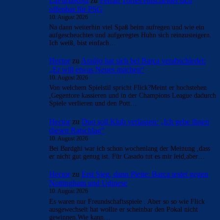
LaFuriaRoja
zu
Ferran Torres entscheidet sich
offenbar für PSG
10. August 2026
Na dann weiterhin viel Spaß beim aufregen und wie ein
aufgescheuchtes und aufgeregtes Huhn sich reinzusteigern.
Ich weiß, bist einfach…
Hector
zu
Araújo hat sich bei Barça verabschiedet:
„Er will etwas Neues machen“
10. August 2026
Von welchem Spielstil spricht Flick?Meint er hochstehen
,Gegentore kassieren und in der Champions League dadurch
Spiele verlieren und den Pott…
Hector
zu
Duo soll Klub verlassen: „Ich gebe ihnen
diesen Ratschlag“
10. August 2026
Bei Bardghi war ich schon wochenlang der Meinung ,dass
er nicht gut genug ist. Für Casado tut es mir leid,aber…
Hector
zu
Erst Sieg, dann Pleite: Barça testet gegen
Nottingham und Udinese
10. August 2026
Es waren nur Freundschaftsspiele . Aber so so wie Flick
ausgewechselt hat wollte er scheinbar den Pokal nicht
gewinnen.Wie kann…