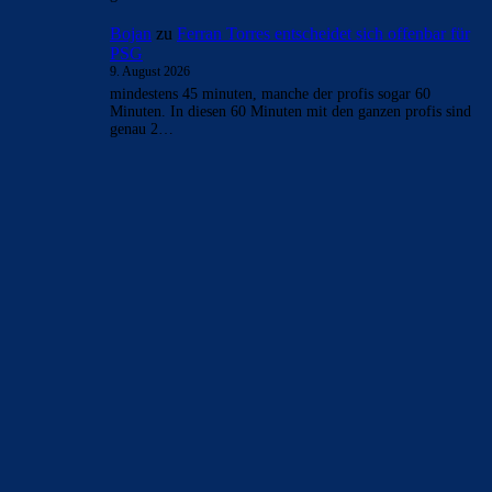
Bojan
zu
Ferran Torres entscheidet sich offenbar für
PSG
9. August 2026
mindestens 45 minuten, manche der profis sogar 60
Minuten. In diesen 60 Minuten mit den ganzen profis sind
genau 2…
BILDERGALERIEN
Barça zurück im Camp Nou: Der große Comeback-Tag in Bildern
22. November 2025
Heim und auswärts: Das sollen die Trikots von Barça für die Saison
2025/26 sein
6. Januar 2025
WEITERE KATEGORIEN
News
4697
xTop News
4124
La Liga
3264