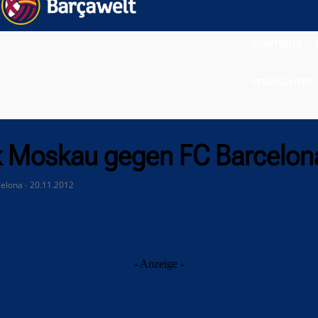
STARTSEITE
VERMISCHTES
k Moskau gegen FC Barcelon
elona - 20.11.2012
- Anzeige -