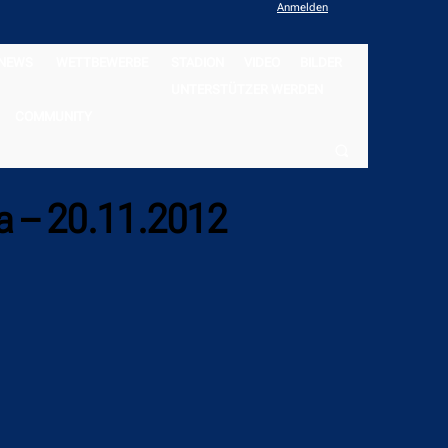
Anmelden
NEWS
WETTBEWERBE
STADION
VIDEO
BILDER
UNTERSTÜTZER WERDEN
COMMUNITY
a – 20.11.2012