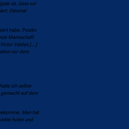
gste ist, dass wir
ert. Diesmal
iert habe. Positiv
ganze Mannschaft
 Víctor Valdes […]
kation vor dem
hatte ich selber
ar gemacht auf dem
en bekomme. Man hat
Punkte holen und