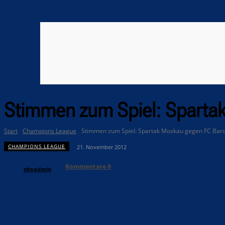
Stimmen zum Spiel: Sparta
Start
Champions League
Stimmen zum Spiel: Spartak Moskau gegen FC Barc
CHAMPIONS LEAGUE
21. November 2012
Kommentare
0
siteadmin