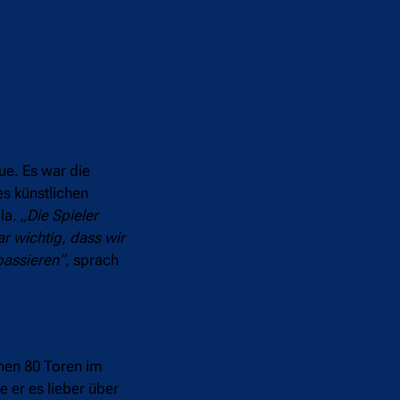
ue. Es war die
es künstlichen
ola.
„Die Spieler
r wichtig, dass wir
 passieren“
, sprach
nen 80 Toren im
 er es lieber über