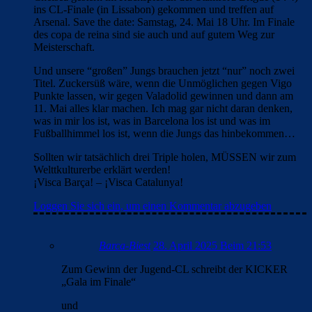
ins CL-Finale (in Lissabon) gekommen und treffen auf
Arsenal. Save the date: Samstag, 24. Mai 18 Uhr. Im Finale
des copa de reina sind sie auch und auf gutem Weg zur
Meisterschaft.
Und unsere “großen” Jungs brauchen jetzt “nur” noch zwei
Titel. Zuckersüß wäre, wenn die Unmöglichen gegen Vigo
Punkte lassen, wir gegen Valadolid gewinnen und dann am
11. Mai alles klar machen. Ich mag gar nicht daran denken,
was in mir los ist, was in Barcelona los ist und was im
Fußballhimmel los ist, wenn die Jungs das hinbekommen…
Sollten wir tatsächlich drei Triple holen, MÜSSEN wir zum
Welttkulturerbe erklärt werden!
¡Visca Barça! – ¡Visca Catalunya!
Loggen Sie sich ein, um einen Kommentar abzugeben
Barca-Biest
28. April 2025 Beim 21:53
Zum Gewinn der Jugend-CL schreibt der KICKER
„Gala im Finale“
und