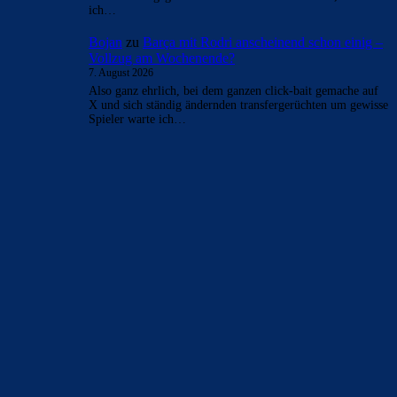
- Anzeige -
AKTUELLE USER-KOMMENTARE
Clouds: Experte
zu
Barça mit Rodri anscheinend
schon einig – Vollzug am Wochenende?
7. August 2026
Das wird wahrscheinlich daran liegen, dass er das gefordert
hat und wir haben eingewilligt.
Alma-03
zu
Barça mit Rodri anscheinend schon einig
– Vollzug am Wochenende?
7. August 2026
30 Mios Brutto ? Wahnsinn !!! Top Mann, aber warum
solch ein Jahresgehalt ?
FC_Barcelona1
zu
Ajax-Wechsel perfekt: Ter Stegen
verlässt Barcelona erneut
7. August 2026
@serino Im "Fall Negreira" gibts Fakten. Meinung hat da