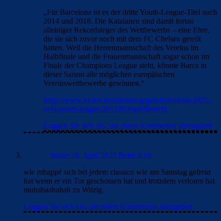
„Für Barcelona ist es der dritte Youth-League-Titel nach
2014 und 2018. Die Katalanen sind damit fortan
alleiniger Rekordsieger des Wettbewerbs – eine Ehre,
die sie sich zuvor noch mit dem FC Chelsea geteilt
hatten. Weil die Herrenmannschaft des Vereins im
Halbfinale und die Frauenmannschaft sogar schon im
Finale der Champions League steht, könnte Barca in
dieser Saison alle möglichen europäischen
Vereinswettbewerbe gewinnen.“
https://www.kicker.de/trabzon-gegen-barcelona-2025-
uefa-youth-league-5012203/spielbericht
Loggen Sie sich ein, um einen Kommentar abzugeben
hauar
29. April 2025 Beim 4:10
wie mbappé sich bei jedem classico wie am Samstag gefreut
hat wenn er ein Tor geschossen hat und trotzdem verloren hat
muhabaahahah zu Witzig.
Loggen Sie sich ein, um einen Kommentar abzugeben