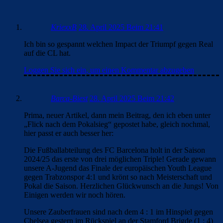
KriexxB
28. April 2025 Beim 21:41
Ich bin so gespannt welchen Impact der Triumpf gegen Real
auf die CL hat.
Loggen Sie sich ein, um einen Kommentar abzugeben
Barca-Biest
28. April 2025 Beim 21:42
Prima, neuer Artikel, dann mein Beitrag, den ich eben unter
„Flick nach dem Pokalsieg“ gepostet habe, gleich nochmal,
hier passt er auch besser her:
Die Fußballabteilung des FC Barcelona holt in der Saison
2024/25 das erste von drei möglichen Triple! Gerade gewann
unsere A-Jugend das Finale der europäischen Youth League
gegen Trabzonspor 4:1 und krönt so nach Meisterschaft und
Pokal die Saison. Herzlichen Glückwunsch an die Jungs! Von
Einigen werden wir noch hören.
Unsere Zauberfrauen sind nach dem 4 : 1 im Hinspiel gegen
Chelsea gestern im Rückspiel an der Stamford Brigde (1 : 4)