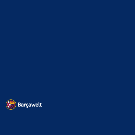
wenig verloren. Findet das Gericht Beweise für
Bestechung? Seit Jahren nicht.…
FC_Barcelona1
zu
Ajax-Wechsel perfekt: Ter Stegen
verlässt Barcelona erneut
7. August 2026
Das ist ein Missverständnis. Ich fühlte mich von dir alles
andere als angegriffen. Ich wollt dir nur erklären, warum
ich…
Bojan
zu
Barça mit Rodri anscheinend schon einig –
Vollzug am Wochenende?
7. August 2026
Also ganz ehrlich, bei dem ganzen click-bait gemache auf
X und sich ständig ändernden transfergerüchten um gewisse
Spieler warte ich…
BILDERGALERIEN
Barça zurück im Camp Nou: Der große Comeback-Tag in Bildern
22. November 2025