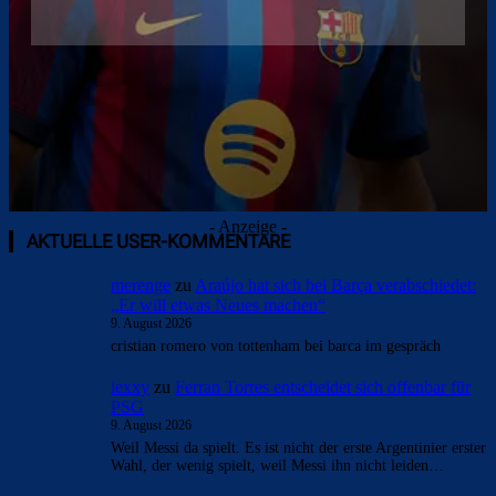
- Anzeige -
AKTUELLE USER-KOMMENTARE
merenge
zu
Araújo hat sich bei Barça verabschiedet:
„Er will etwas Neues machen“
9. August 2026
cristian romero von tottenham bei barca im gespräch
lexxy
zu
Ferran Torres entscheidet sich offenbar für
PSG
9. August 2026
Weil Messi da spielt. Es ist nicht der erste Argentinier erster
Wahl, der wenig spielt, weil Messi ihn nicht leiden…