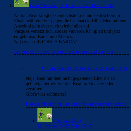
Gavi The Goat
12. Februar 2025 Beim 13:38
Na toll. Real kriegt das einfachste Los und steht schon im
Finale während wir gegen die Catenaccio Elf spielen müssen.
Ancelotti geht aber auch wieder alles auf.
Vasquez verletzt sich, sodass Valverde RV spielt und jetzt
entgeht man Barca und Atletico.
Naja was solls FORCA BARCA!
Loggen Sie sich ein, um einen Kommentar abzugeben
FC_Barcelona1
12. Februar 2025 Beim 13:43
Naja, Real mit dem nicht gegebenen Elfer ins HF
gehievt, aber wir werden Real im Finale wieder
zerstören.
Gibt’s was schöneres?
Loggen Sie sich ein, um einen Kommentar abzugeben
Gavi The Goat
12. Februar 2025 Beim 13:49