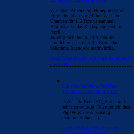
12. Februar 2025 Beim 13:59
Wir haben Atletico am Höhepunkt ihrer
Form eigentlich vorgeführt. Wir haben
Chancen für 4, 5 Tore versammelt.
Blöd ist, dass das Rückspiegel erst im
April ist.
Ja, wird nicht leicht. Hilft aber nix.
Und ich wusste, dass Real Sociedad
bekommt. Irgendwie merkwürdig.
Loggen Sie sich ein, um einen Kommentar
abzugeben
HansibleibtnichtmalbisWinter
12. Februar 2025 Beim 14:15
Da hast du Recht FC_Barcelona1..
sehr merkwürdig. Gut möglich, dass
PapaPerez die Auslosung
manipuliert hat… :)
Loggen Sie sich ein, um einen
Kommentar abzugeben