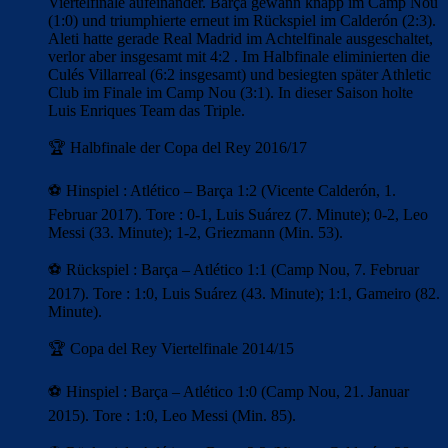
Viertelfinale aufeinander. Barça gewann knapp im Camp Nou
(1:0) und triumphierte erneut im Rückspiel im Calderón (2:3).
Aleti hatte gerade Real Madrid im Achtelfinale ausgeschaltet,
verlor aber insgesamt mit 4:2 . Im Halbfinale eliminierten die
Culés Villarreal (6:2 insgesamt) und besiegten später Athletic
Club im Finale im Camp Nou (3:1). In dieser Saison holte
Luis Enriques Team das Triple.
🏆 Halbfinale der Copa del Rey 2016/17
⚽ Hinspiel : Atlético – Barça 1:2 (Vicente Calderón, 1.
Februar 2017). Tore : 0-1, Luis Suárez (7. Minute); 0-2, Leo
Messi (33. Minute); 1-2, Griezmann (Min. 53).
⚽ Rückspiel : Barça – Atlético 1:1 (Camp Nou, 7. Februar
2017). Tore : 1:0, Luis Suárez (43. Minute); 1:1, Gameiro (82.
Minute).
🏆 Copa del Rey Viertelfinale 2014/15
⚽ Hinspiel : Barça – Atlético 1:0 (Camp Nou, 21. Januar
2015). Tore : 1:0, Leo Messi (Min. 85).