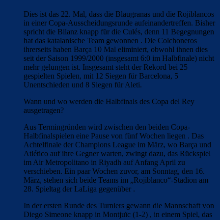
Dies ist das 22. Mal, dass die Blaugranas und die Rojiblancos
in einer Copa-Ausscheidungsrunde aufeinandertreffen. Bisher
spricht die Bilanz knapp für die Culés, denn 11 Begegnungen
hat das katalanische Team gewonnen . Die Colchoneros
ihrerseits haben Barça 10 Mal eliminiert, obwohl ihnen dies
seit der Saison 1999/2000 (insgesamt 6:0 im Halbfinale) nicht
mehr gelungen ist. Insgesamt steht der Rekord bei 25
gespielten Spielen, mit 12 Siegen für Barcelona, ​​5
Unentschieden und 8 Siegen für Aleti.
Wann und wo werden die Halbfinals des Copa del Rey
ausgetragen?
Aus Termingründen wird zwischen den beiden Copa-
Halbfinalspielen eine Pause von fünf Wochen liegen . Das
Achtelfinale der Champions League im März, wo Barça und
Atlético auf ihre Gegner warten, zwingt dazu, das Rückspiel
im Air Metropolitano in Riyadh auf Anfang April zu
verschieben. Ein paar Wochen zuvor, am Sonntag, den 16.
März, stehen sich beide Teams im „Rojiblanco“-Stadion am
28. Spieltag der LaLiga gegenüber .
In der ersten Runde des Turniers gewann die Mannschaft von
Diego Simeone knapp in Montjuïc (1-2) , in einem Spiel, das