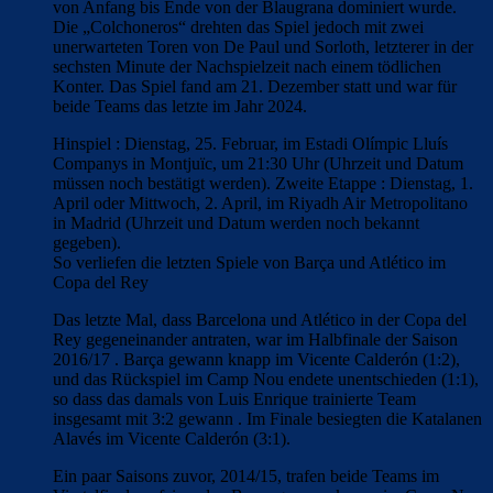
von Anfang bis Ende von der Blaugrana dominiert wurde.
Die „Colchoneros“ drehten das Spiel jedoch mit zwei
unerwarteten Toren von De Paul und Sorloth, letzterer in der
sechsten Minute der Nachspielzeit nach einem tödlichen
Konter. Das Spiel fand am 21. Dezember statt und war für
beide Teams das letzte im Jahr 2024.
Hinspiel : Dienstag, 25. Februar, im Estadi Olímpic Lluís
Companys in Montjuïc, um 21:30 Uhr (Uhrzeit und Datum
müssen noch bestätigt werden). Zweite Etappe : Dienstag, 1.
April oder Mittwoch, 2. April, im Riyadh Air Metropolitano
in Madrid (Uhrzeit und Datum werden noch bekannt
gegeben).
So verliefen die letzten Spiele von Barça und Atlético im
Copa del Rey
Das letzte Mal, dass Barcelona und Atlético in der Copa del
Rey gegeneinander antraten, war im Halbfinale der Saison
2016/17 . Barça gewann knapp im Vicente Calderón (1:2),
und das Rückspiel im Camp Nou endete unentschieden (1:1),
so dass das damals von Luis Enrique trainierte Team
insgesamt mit 3:2 gewann . Im Finale besiegten die Katalanen
Alavés im Vicente Calderón (3:1).
Ein paar Saisons zuvor, 2014/15, trafen beide Teams im