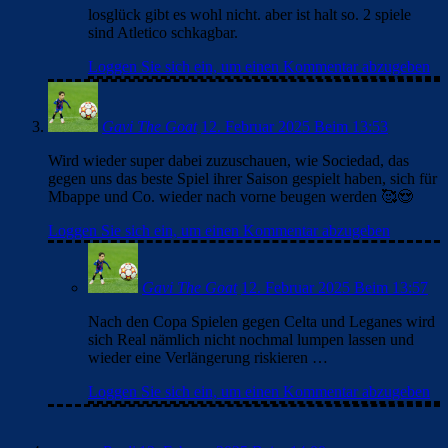
losglück gibt es wohl nicht. aber ist halt so. 2 spiele
sind Atletico schkagbar.
Loggen Sie sich ein, um einen Kommentar abzugeben
Gavi The Goat
12. Februar 2025 Beim 13:53
Wird wieder super dabei zuzuschauen, wie Sociedad, das
gegen uns das beste Spiel ihrer Saison gespielt haben, sich für
Mbappe und Co. wieder nach vorne beugen werden 🥰😍
Loggen Sie sich ein, um einen Kommentar abzugeben
Gavi The Goat
12. Februar 2025 Beim 13:57
Nach den Copa Spielen gegen Celta und Leganes wird
sich Real nämlich nicht nochmal lumpen lassen und
wieder eine Verlängerung riskieren …
Loggen Sie sich ein, um einen Kommentar abzugeben