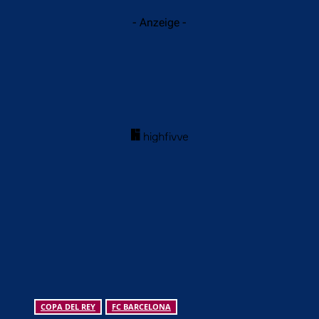
- Anzeige -
COPA DEL REY
FC BARCELONA