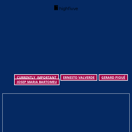
CURRENTLY_IMPORTANT
ERNESTO VALVERDE
GERARD PIQUÉ
JOSEP MARIA BARTOMEU