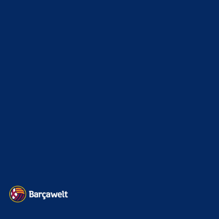
Moment für alle barca fans.
Bojan
zu
Araújo-Hammer! Kapitän vor Wechsel nach
Liverpool
8. August 2026
FC_barsis Lippen müssen schon richtig wund sein von dem
ganzen rein und raus...
Bojan
zu
Araújo-Hammer! Kapitän vor Wechsel nach
Liverpool
8. August 2026
ja ok das würd ich ja gern aber die Herren gehn einfach
nicht ans Telefon... Ist nur eine Vermutung btw…
BILDERGALERIEN
Barça zurück im Camp Nou: Der große Comeback-Tag in Bildern
22. November 2025
Heim und auswärts: Das sollen die Trikots von Barça für die Saison
2025/26 sein
6. Januar 2025
WEITERE KATEGORIEN