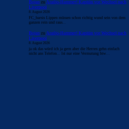
- Anzeige -
AKTUELLE USER-KOMMENTARE
Azulgrana
zu
Ferran Torres entscheidet sich offenbar
für PSG
8. August 2026
Meinst du, weil Messis Vater verstorben ist?
Azulgrana
zu
Ferran Torres entscheidet sich offenbar
für PSG
8. August 2026
Spannender Transfersommer. Die Kaderleichen ausdünnen,
jetzt fehlt nur noch De Jong und schon wäre es perfekt. Ich
sehe das Problem…
Mo
zu
Ferran Torres entscheidet sich offenbar für
PSG
8. August 2026
Ich bitte um eine Schweige Minute. Dies ist ein historischer