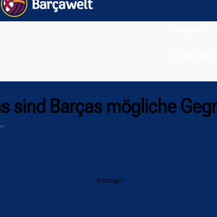
STARTSEITE
VERMISCHTES
as sind Barças mögliche Geg
er
- Anzeige -