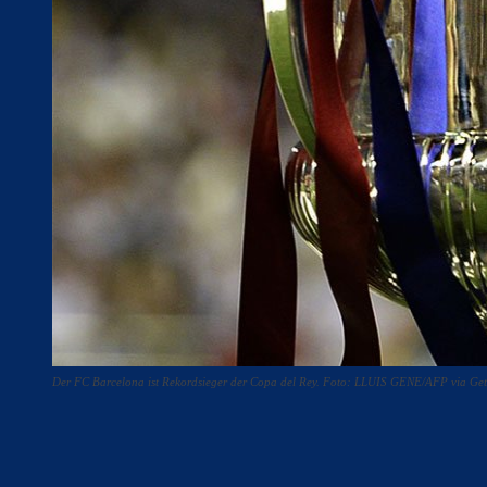
Der FC Barcelona ist Rekordsieger der Copa del Rey. Foto: LLUIS GENE/AFP via Get
Teilen
F