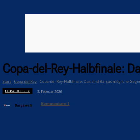
Copa-del-Rey-Halbfinale: D
Start
Copa del Rey
Copa-del-Rey-Halbfinale: Das sind Barças mögliche Gegn
COPA DEL REY
3. Februar 2026
Kommentare
1
Barçawelt