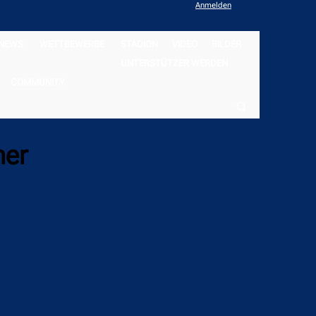
Anmelden
NEWS
WETTBEWERBE
STADION
VIDEO
BILDER
UNTERSTÜTZER WERDEN
COMMUNITY
ner