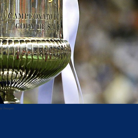
ty Images
acebook
Twitter
WhatsApp