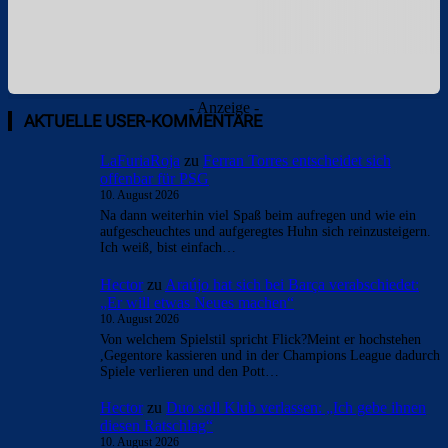
- Anzeige -
AKTUELLE USER-KOMMENTARE
LaFuriaRoja
zu
Ferran Torres entscheidet sich
offenbar für PSG
10. August 2026
Na dann weiterhin viel Spaß beim aufregen und wie ein
aufgescheuchtes und aufgeregtes Huhn sich reinzusteigern.
Ich weiß, bist einfach…
Hector
zu
Araújo hat sich bei Barça verabschiedet:
„Er will etwas Neues machen“
10. August 2026
Von welchem Spielstil spricht Flick?Meint er hochstehen
,Gegentore kassieren und in der Champions League dadurch
Spiele verlieren und den Pott…
Hector
zu
Duo soll Klub verlassen: „Ich gebe ihnen
diesen Ratschlag“
10. August 2026