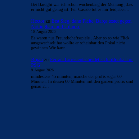
Bei Bardghi war ich schon wochenlang der Meinung ,dass
er nicht gut genug ist. Für Casado tut es mir leid,aber…
Hector
zu
Erst Sieg, dann Pleite: Barça testet gegen
Nottingham und Udinese
10. August 2026
Es waren nur Freundschaftsspiele . Aber so so wie Flick
ausgewechselt hat wollte er scheinbar den Pokal nicht
gewinnen.Wie kann…
Bojan
zu
Ferran Torres entscheidet sich offenbar für
PSG
9. August 2026
mindestens 45 minuten, manche der profis sogar 60
Minuten. In diesen 60 Minuten mit den ganzen profis sind
genau 2…
BILDERGALERIEN
Barça zurück im Camp Nou: Der große Comeback-Tag in Bildern
22. November 2025