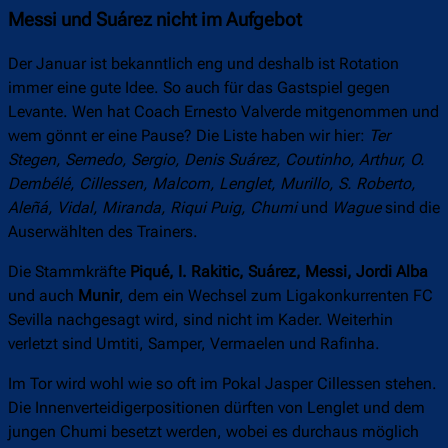
Messi und Suárez nicht im Aufgebot
Der Januar ist bekanntlich eng und deshalb ist Rotation
immer eine gute Idee. So auch für das Gastspiel gegen
Levante. Wen hat Coach Ernesto Valverde mitgenommen und
wem gönnt er eine Pause? Die Liste haben wir hier:
Ter
Stegen, Semedo, Sergio, Denis Suárez, Coutinho, Arthur, O.
Dembélé, Cillessen, Malcom, Lenglet, Murillo, S. Roberto,
Aleñá, Vidal, Miranda, Riqui Puig, Chumi
und
Wague
sind die
Auserwählten des Trainers.
Die Stammkräfte
Piqué, I. Rakitic, Suárez, Messi, Jordi Alba
und auch
Munir
, dem ein Wechsel zum Ligakonkurrenten FC
Sevilla nachgesagt wird, sind nicht im Kader. Weiterhin
verletzt sind Umtiti, Samper, Vermaelen und Rafinha.
Im Tor wird wohl wie so oft im Pokal Jasper Cillessen stehen.
Die Innenverteidigerpositionen dürften von Lenglet und dem
jungen Chumi besetzt werden, wobei es durchaus möglich