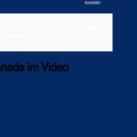
Anmelden
NEWS
WETTBEWERBE
STADION
VIDEO
BILDER
UNTERSTÜTZER WERDEN
COMMUNITY
anada im Video