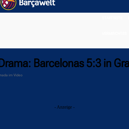
STARTSEITE
VERMISCHTES
-Drama: Barcelonas 5:3 in Gr
anada im Video
- Anzeige -