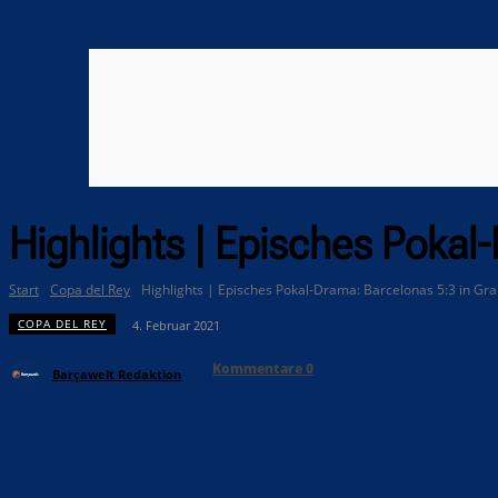
Highlights | Episches Pokal
Start
Copa del Rey
Highlights | Episches Pokal-Drama: Barcelonas 5:3 in Gr
COPA DEL REY
4. Februar 2021
Kommentare
0
Barçawelt Redaktion