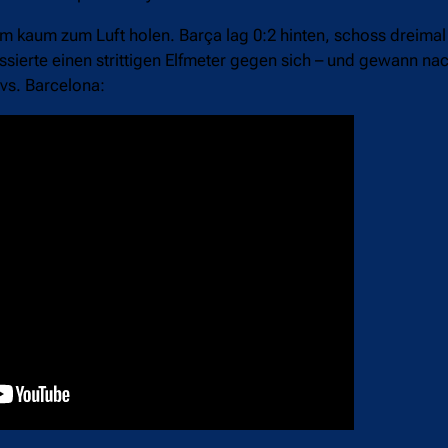
am kaum zum Luft holen. Barça lag 0:2 hinten, schoss dreimal
ssierte einen strittigen Elfmeter gegen sich – und gewann n
vs. Barcelona: