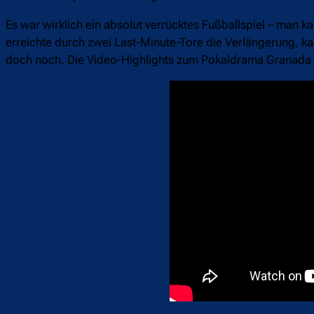
Es war wirklich ein absolut verrücktes Fußballspiel – man k
erreichte durch zwei Last-Minute-Tore die Verlängerung, ka
doch noch. Die Video-Highlights zum Pokaldrama Granada 