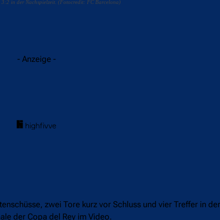
3:2 in der Nachspielzeit. (Fotocredit: FC Barcelona)
acebook
Twitter
WhatsApp
- Anzeige -
enschüsse, zwei Tore kurz vor Schluss und vier Treffer in de
nale der Copa del Rey im Video.