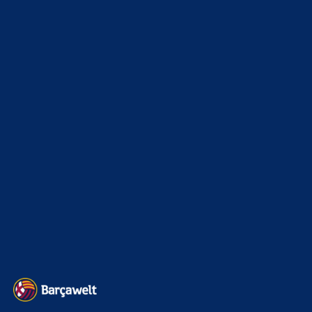
Und jetzt, due kleine Made? BTW!! ARAUJO TO
LIVERPOOL, HERE WE GO!!!!…
Clouds: Experte
zu
Barça mit Rodri anscheinend
schon einig – Vollzug am Wochenende?
7. August 2026
Per Leihe
BILDERGALERIEN
Barça zurück im Camp Nou: Der große Comeback-Tag in Bildern
22. November 2025
Heim und auswärts: Das sollen die Trikots von Barça für die Saison
2025/26 sein
6. Januar 2025
WEITERE KATEGORIEN
News
4693
xTop News
4118
La Liga
3264