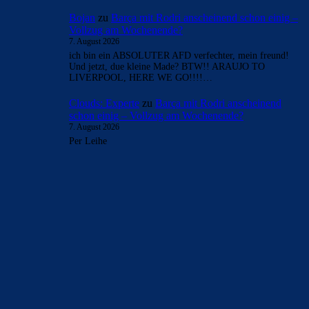
- Anzeige -
AKTUELLE USER-KOMMENTARE
Clouds: Experte
zu
Barça mit Rodri anscheinend
schon einig – Vollzug am Wochenende?
7. August 2026
Das steht noch aus, Fabrizio berichtet nur von einer Leihe
bisher.
Bojan
zu
Barça mit Rodri anscheinend schon einig –
Vollzug am Wochenende?
7. August 2026
JAAAAAAAAAA BRUDA ICH KANN NICHT MEHR! ist
ne kaufpflicht / Option mit drinne??
Clouds: Experte
zu
Barça mit Rodri anscheinend
schon einig – Vollzug am Wochenende?
7. August 2026
Kommt Laporte noch? Wilde Tage bei uns
Bojan
zu
Barça mit Rodri anscheinend schon einig –
Vollzug am Wochenende?
7. August 2026
ich bin ein ABSOLUTER AFD verfechter, mein freund!