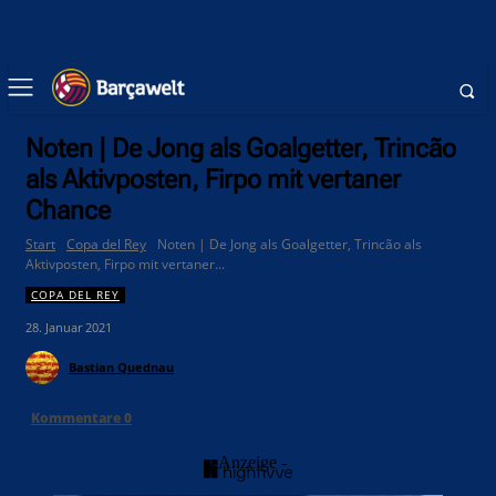
Noten | De Jong als Goalgetter, Trincão
als Aktivposten, Firpo mit vertaner
Chance
Start
Copa del Rey
Noten | De Jong als Goalgetter, Trincão als
Aktivposten, Firpo mit vertaner...
COPA DEL REY
28. Januar 2021
Bastian Quednau
Kommentare
0
- Anzeige -