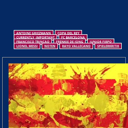
ANTOINE GRIEZMANN
COPA DEL REY
CURRENTLY_IMPORTANT
FC BARCELONA
FRANCISCO TRINCAO
FRENKIE DE JONG
JUNIOR FIRPO
LIONEL MESSI
NOTEN
RAYO VALLECANO
SPIELERKRITIK