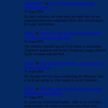
LaFuriaRoja
zu
Ferran Torres entscheidet sich
offenbar für PSG
10. August 2026
Na dann weiterhin viel Spaß beim aufregen und wie ein
aufgescheuchtes und aufgeregtes Huhn sich reinzusteigern.
Ich weiß, bist einfach…
Hector
zu
Araújo hat sich bei Barça verabschiedet:
„Er will etwas Neues machen“
10. August 2026
Von welchem Spielstil spricht Flick?Meint er hochstehen
,Gegentore kassieren und in der Champions League dadurch
Spiele verlieren und den Pott…
Hector
zu
Duo soll Klub verlassen: „Ich gebe ihnen
diesen Ratschlag“
10. August 2026
Bei Bardghi war ich schon wochenlang der Meinung ,dass
er nicht gut genug ist. Für Casado tut es mir leid,aber…
Hector
zu
Erst Sieg, dann Pleite: Barça testet gegen
Nottingham und Udinese
10. August 2026
Es waren nur Freundschaftsspiele . Aber so so wie Flick
ausgewechselt hat wollte er scheinbar den Pokal nicht