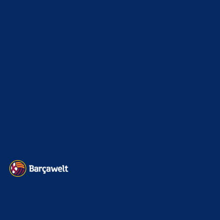
Champions League
1112
Interview & PK
888
Sonstiges
675
Kader
626
Transfermarkt
605
Impressum
Datenschutz
Kontakt