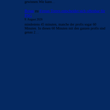
gewinnen.Wie kann…
Bojan
zu
Ferran Torres entscheidet sich offenbar für
PSG
9. August 2026
mindestens 45 minuten, manche der profis sogar 60
Minuten. In diesen 60 Minuten mit den ganzen profis sind
genau 2…
BILDERGALERIEN
Barça zurück im Camp Nou: Der große Comeback-Tag in Bildern
22. November 2025
Heim und auswärts: Das sollen die Trikots von Barça für die Saison
2025/26 sein
6. Januar 2025
WEITERE KATEGORIEN
News
4697
xTop News
4124
La Liga
3264