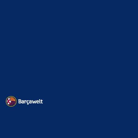
Champions League
1112
Interview & PK
888
Sonstiges
675
Kader
626
Transfermarkt
603
Impressum
Datenschutz
Kontakt