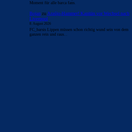
Moment für alle barca fans.
Bojan
zu
Araújo-Hammer! Kapitän vor Wechsel nach
Liverpool
8. August 2026
FC_barsis Lippen müssen schon richtig wund sein von dem
ganzen rein und raus...
BILDERGALERIEN
Barça zurück im Camp Nou: Der große Comeback-Tag in Bildern
22. November 2025
Heim und auswärts: Das sollen die Trikots von Barça für die Saison
2025/26 sein
6. Januar 2025
WEITERE KATEGORIEN
News
4695
xTop News
4121
La Liga
3264