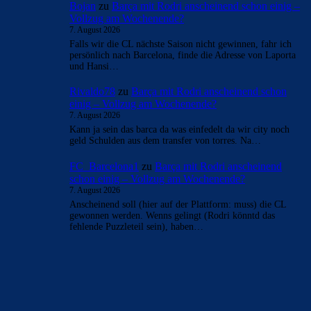
Bojan
zu
Barça mit Rodri anscheinend schon einig –
Vollzug am Wochenende?
7. August 2026
Falls wir die CL nächste Saison nicht gewinnen, fahr ich
persönlich nach Barcelona, finde die Adresse von Laporta
und Hansi…
Rivaldo78
zu
Barça mit Rodri anscheinend schon
einig – Vollzug am Wochenende?
7. August 2026
Kann ja sein das barca da was einfedelt da wir city noch
geld Schulden aus dem transfer von torres. Na…
FC_Barcelona1
zu
Barça mit Rodri anscheinend
schon einig – Vollzug am Wochenende?
7. August 2026
Anscheinend soll (hier auf der Plattform: muss) die CL
gewonnen werden. Wenns gelingt (Rodri könntd das
fehlende Puzzleteil sein), haben…
BILDERGALERIEN
Barça zurück im Camp Nou: Der große Comeback-Tag in Bildern