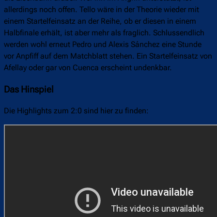
allerdings noch offen. Tello wäre in der Theorie wieder mit
einem Startelfeinsatz an der Reihe, ob er diesen in einem
Halbfinale erhält, ist aber mehr als fraglich. Schlussendlich
werden wohl erneut Pedro und Alexis Sánchez eine Stunde
vor Anpfiff auf dem Matchblatt stehen. Ein Startelfeinsatz von
Afellay oder gar von Cuenca erscheint undenkbar.
Das Hinspiel
Die Highlights zum 2:0 sind hier zu finden: