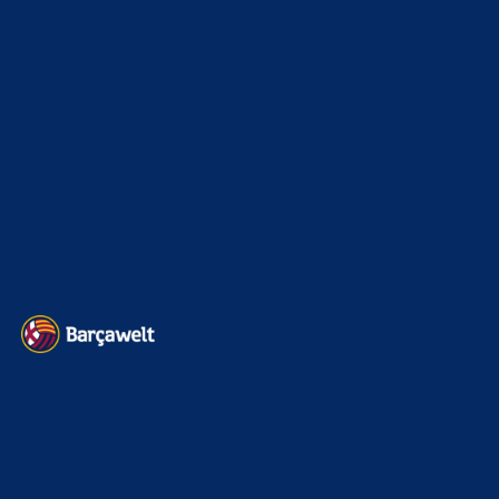
@alma Dass du jetzt nicht mehr auftauchst, war zu
erwarten. Ich sags seit Jahren. Du bist ein falscher 50iger,
der…
Clouds: Experte
zu
Ajax-Wechsel perfekt: Ter Stegen
verlässt Barcelona erneut
6. August 2026
Und ja natürlich, kann der Verein nix für bzw war nich
abzusehen, dass Araujo so „abtaucht“, aber dieses doch
riesige…
Clouds: Experte
zu
Ajax-Wechsel perfekt: Ter Stegen
verlässt Barcelona erneut
6. August 2026
Echt jetzt? Everybody calm down…
Mo
zu
Ajax-Wechsel perfekt: Ter Stegen verlässt
Barcelona erneut
6. August 2026
Zuerst ein gescheiten 9er verpflichten danach kann man auf
anderen Position nochmal schauen.
Clouds: Experte
zu
Ajax-Wechsel perfekt: Ter Stegen
verlässt Barcelona erneut
6. August 2026