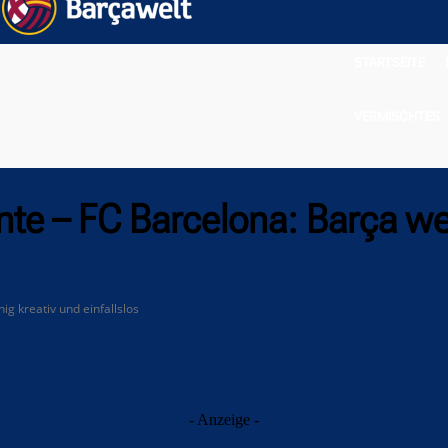
STARTSEITE
VERMISCHTES
cante – FC Barcelona: Barça w
ig kreativ und einfallslos
- Anzeige -