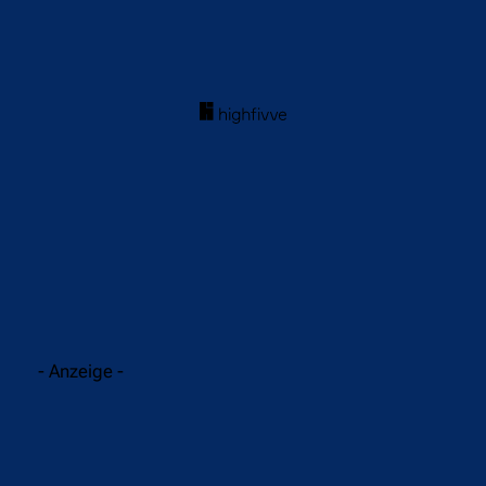
acebook
Twitter
WhatsApp
- Anzeige -