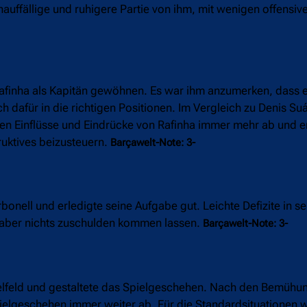
nauffällige und ruhigere Partie von ihm, mit wenigen offensiv
 Rafinha als Kapitän gewöhnen. Es war ihm anzumerken, dass 
h dafür in die richtigen Positionen. Im Vergleich zu Denis Su
iven Einflüsse und Eindrücke von Rafinha immer mehr ab und e
ruktives beizusteuern.
Barçawelt-Note: 3-
nell und erledigte seine Aufgabe gut. Leichte Defizite in sei
h aber nichts zuschulden kommen lassen.
Barçawelt-Note: 3-
telfeld und gestaltete das Spielgeschehen. Nach den Bemühun
elgeschehen immer weiter ab. Für die Standardsituationen 