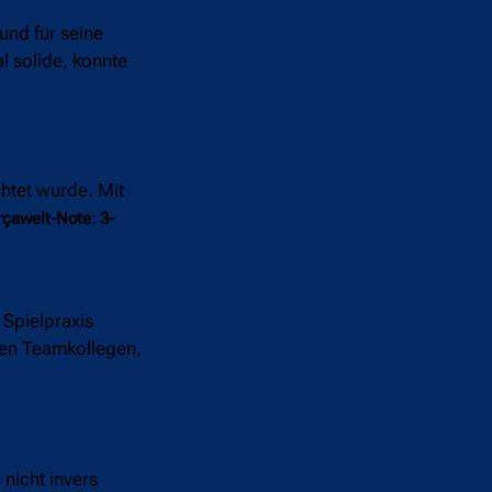
und für seine
l solide, konnte
chtet wurde. Mit
rçawelt-Note: 3-
 Spielpraxis
den Teamkollegen,
 nicht invers