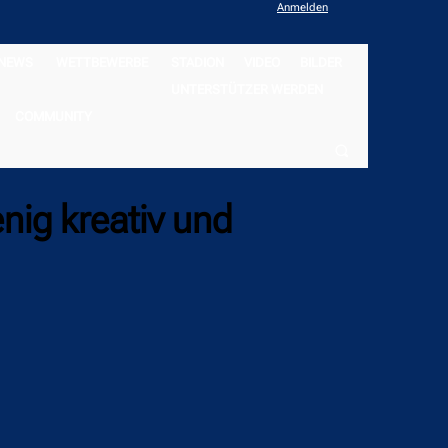
Anmelden
NEWS
WETTBEWERBE
STADION
VIDEO
BILDER
UNTERSTÜTZER WERDEN
COMMUNITY
enig kreativ und