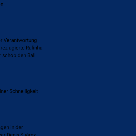
en
er Verantwortung
árez agierte Rafinha
r schob den Ball
ner Schnelligkeit
gen in der
war Denis Suárez