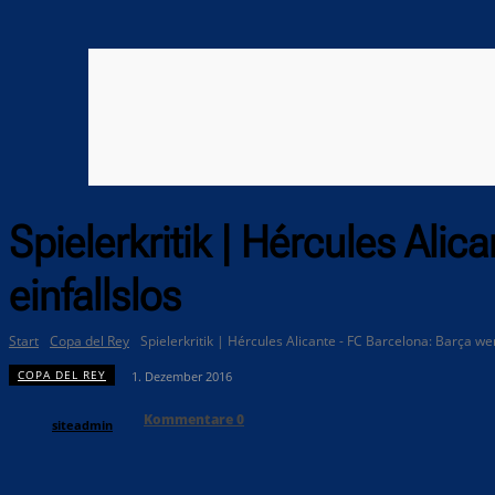
Spielerkritik | Hércules Ali
einfallslos
Start
Copa del Rey
Spielerkritik | Hércules Alicante - FC Barcelona: Barça wen
COPA DEL REY
1. Dezember 2016
Kommentare
0
siteadmin