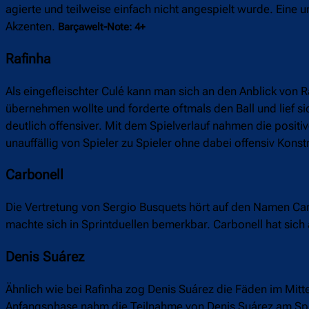
agierte und teilweise einfach nicht angespielt wurde. Eine u
Akzenten.
Barçawelt-Note: 4+
Rafinha
Als eingefleischter Culé kann man sich an den Anblick von
übernehmen wollte und forderte oftmals den Ball und lief sic
deutlich offensiver. Mit dem Spielverlauf nahmen die posit
unauffällig von Spieler zu Spieler ohne dabei offensiv Konst
Carbonell
Die Vertretung von Sergio Busquets hört auf den Namen Carbo
machte sich in Sprintduellen bemerkbar. Carbonell hat sic
Denis Suárez
Ähnlich wie bei Rafinha zog Denis Suárez die Fäden im Mit
Anfangsphase nahm die Teilnahme von Denis Suárez am Spi