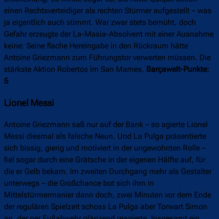
einen Rechtsverteidiger als rechten Stürmer aufgestellt – was
ja eigentlich auch stimmt. War zwar stets bemüht, doch
Gefahr erzeugte der La-Masia-Absolvent mit einer Ausnahme
keine: Seine flache Hereingabe in den Rückraum hätte
Antoine Griezmann zum Führungstor verwerten müssen. Die
stärkste Aktion Robertos im San Mames.
Barçawelt-Punkte:
5
Lionel Messi
Antoine Griezmann saß nur auf der Bank – so agierte Lionel
Messi diesmal als falsche Neun. Und La Pulga präsentierte
sich bissig, gierig und motiviert in der ungewohnten Rolle –
fiel sogar durch eine Grätsche in der eigenen Hälfte auf, für
die er Gelb bekam. Im zweiten Durchgang mehr als Gestalter
unterwegs – die Großchance bot sich ihm in
Mittelstürmermanier dann doch, zwei Minuten vor dem Ende
der regulären Spielzeit schoss La Pulga aber Torwart Simon
an, der per Fußabwehr glänzend reagierte. Insgesamt ein