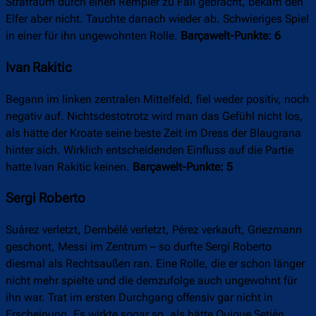
Strafraum durch einen Rempler zu Fall gebracht, bekam den
Elfer aber nicht. Tauchte danach wieder ab. Schwieriges Spiel
in einer für ihn ungewohnten Rolle.
Barçawelt-Punkte: 6
Ivan Rakitic
Begann im linken zentralen Mittelfeld, fiel weder positiv, noch
negativ auf. Nichtsdestotrotz wird man das Gefühl nicht los,
als hätte der Kroate seine beste Zeit im Dress der Blaugrana
hinter sich. Wirklich entscheidenden Einfluss auf die Partie
hatte Ivan Rakitic keinen.
Barçawelt-Punkte: 5
Sergi Roberto
Suárez verletzt, Dembélé verletzt, Pérez verkauft, Griezmann
geschont, Messi im Zentrum – so durfte Sergi Roberto
diesmal als Rechtsaußen ran. Eine Rolle, die er schon länger
nicht mehr spielte und die demzufolge auch ungewohnt für
ihn war. Trat im ersten Durchgang offensiv gar nicht in
Erscheinung. Es wirkte sogar so, als hätte Quique Setién