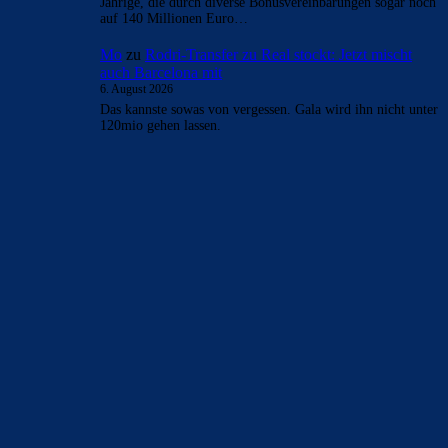
Jährige, die durch diverse Bonusvereinbarungen sogar noch
auf 140 Millionen Euro…
Mo
zu
Rodri-Transfer zu Real stockt: Jetzt mischt
auch Barcelona mit
6. August 2026
Das kannste sowas von vergessen. Gala wird ihn nicht unter
120mio gehen lassen.
BILDERGALERIEN
Barça zurück im Camp Nou: Der große Comeback-Tag in Bildern
22. November 2025
Heim und auswärts: Das sollen die Trikots von Barça für die Saison
2025/26 sein
6. Januar 2025
WEITERE KATEGORIEN
News
4692
xTop News
4117
La Liga
3264