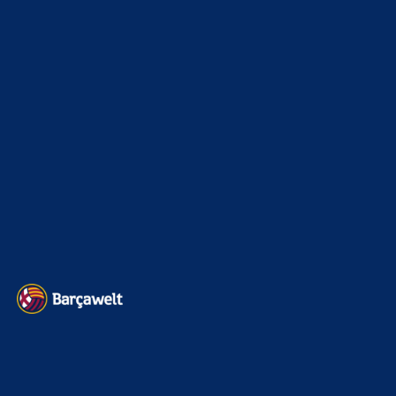
Champions League
1112
Interview & PK
888
Sonstiges
675
Kader
626
Transfermarkt
600
Impressum
Datenschutz
Kontakt