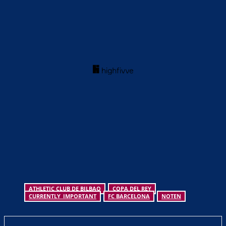
ATHLETIC CLUB DE BILBAO
COPA DEL REY
CURRENTLY_IMPORTANT
FC BARCELONA
NOTEN