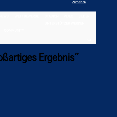
Anmelden
NEWS
WETTBEWERBE
STADION
VIDEO
BILDER
UNTERSTÜTZER WERDEN
COMMUNITY
oßartiges Ergebnis“