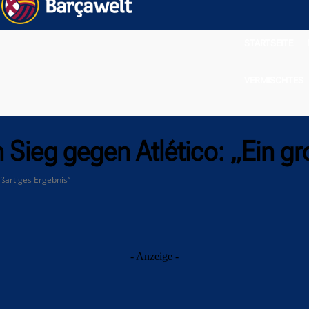
STARTSEITE
VERMISCHTES
 Sieg gegen Atlético: „Ein gr
oßartiges Ergebnis“
- Anzeige -