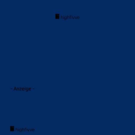
acebook
Twitter
WhatsApp
- Anzeige -