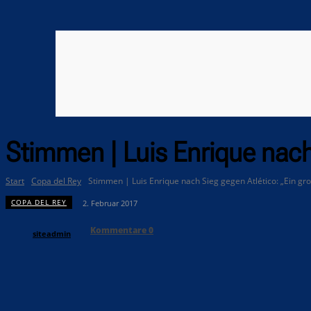
Stimmen | Luis Enrique nach
Start
Copa del Rey
Stimmen | Luis Enrique nach Sieg gegen Atlético: „Ein gr
COPA DEL REY
2. Februar 2017
Kommentare
0
siteadmin