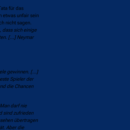
ata für das
 etwas unfair sein
h nicht sagen.
, dass sich einige
nten. […] Neymar
iele gewinnen. […]
este Spieler der
 und die Chancen
 Man darf nie
d sind zufrieden
rnsehen übertragen
ät. Aber die