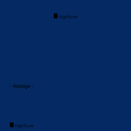
acebook
Twitter
WhatsApp
- Anzeige -