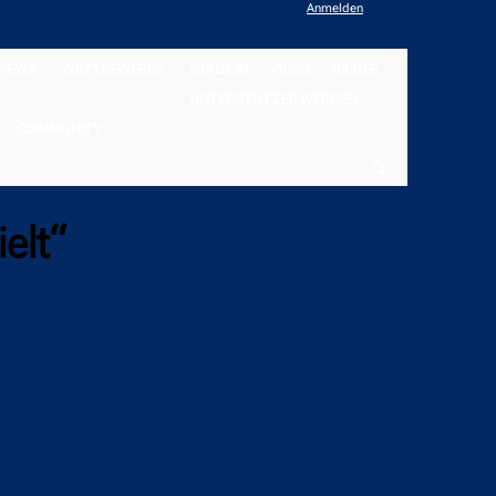
Anmelden
NEWS
WETTBEWERBE
STADION
VIDEO
BILDER
UNTERSTÜTZER WERDEN
COMMUNITY
elt“