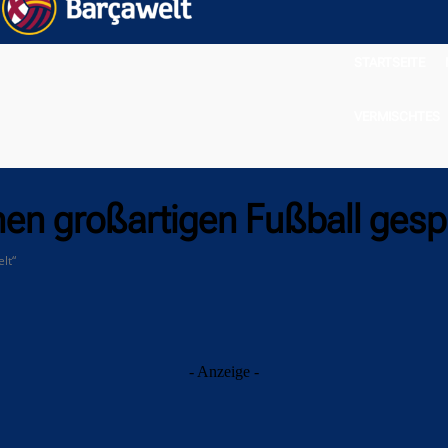
STARTSEITE
VERMISCHTES
nen großartigen Fußball gespi
lt“
- Anzeige -