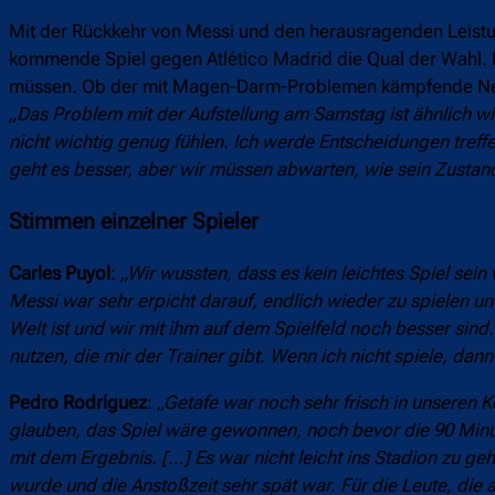
Mit der Rückkehr von Messi und den herausragenden Leistun
kommende Spiel gegen Atlético Madrid die Qual der Wahl. De
müssen. Ob der mit Magen-Darm-Problemen kämpfende Neymar
„Das Problem mit der Aufstellung am Samstag ist ähnlich wie
nicht wichtig genug fühlen. Ich werde Entscheidungen treff
geht es besser, aber wir müssen abwarten, wie sein Zustand
Stimmen einzelner Spieler
Carles Puyol
:
„Wir wussten, dass es kein leichtes Spiel sei
Messi war sehr erpicht darauf, endlich wieder zu spielen un
Welt ist und wir mit ihm auf dem Spielfeld noch besser si
nutzen, die mir der Trainer gibt. Wenn ich nicht spiele, dann
Pedro Rodríguez
:
„Getafe war noch sehr frisch in unseren K
glauben, das Spiel wäre gewonnen, noch bevor die 90 Minut
mit dem Ergebnis. […] Es war nicht leicht ins Stadion zu g
wurde und die Anstoßzeit sehr spät war. Für die Leute, die a