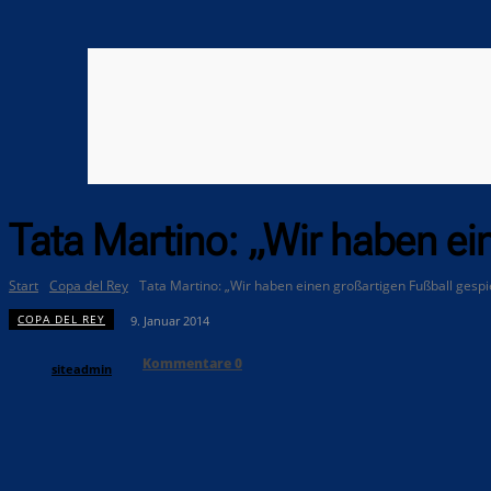
Tata Martino: „Wir haben ei
Start
Copa del Rey
Tata Martino: „Wir haben einen großartigen Fußball gespie
COPA DEL REY
9. Januar 2014
Kommentare
0
siteadmin