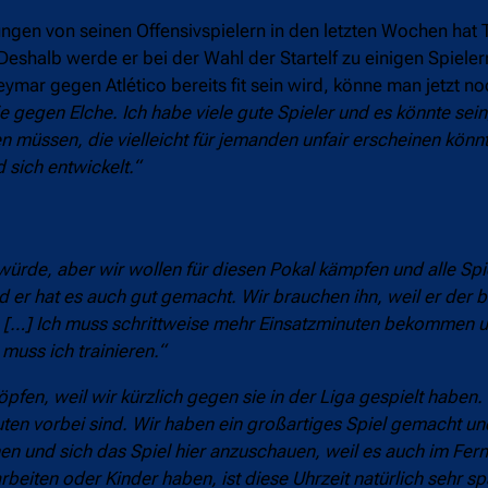
gen von seinen Offensivspielern in den letzten Wochen hat T
shalb werde er bei der Wahl der Startelf zu einigen Spielern
 gegen Atlético bereits fit sein wird, könne man jetzt noc
 gegen Elche. Ich habe viele gute Spieler und es könnte sein
en müssen, die vielleicht für jemanden unfair erscheinen kön
 sich entwickelt.“
n würde, aber wir wollen für diesen Pokal kämpfen und alle Sp
d er hat es auch gut gemacht. Wir brauchen ihn, weil er der b
nd. […] Ich muss schrittweise mehr Einsatzminuten bekommen
 muss ich trainieren.“
öpfen, weil wir kürzlich gegen sie in der Liga gespielt haben.
en vorbei sind. Wir haben ein großartiges Spiel gemacht un
ehen und sich das Spiel hier anzuschauen, weil es auch im Fe
rbeiten oder Kinder haben, ist diese Uhrzeit natürlich sehr sp