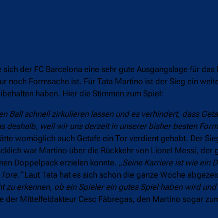
 sich der FC Barcelona eine sehr gute Ausgangslage für das 
ur noch Formsache ist. Für Tata Martino ist der Sieg ein weit
ibehalten haben. Hier die Stimmen zum Spiel:
 Ball schnell zirkulieren lassen und es verhindert, dass Geta
as deshalb, weil wir uns derzeit in unserer bisher besten For
hätte womöglich auch Getafe ein Tor verdient gehabt. Der Sie
cklich war Martino über die Rückkehr von Lionel Messi, der g
inen Doppelpack erzielen konnte.
„Seine Karriere ist wie ein
 Tore.“
Laut Tata hat es sich schon die ganze Woche abgezei
cht zu erkennen, ob ein Spieler ein gutes Spiel haben wird und
te der Mittelfeldakteur Cesc Fàbregas, den Martino sogar zu