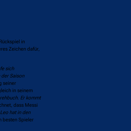
Rückspiel in
eres Zeichen dafür,
fe sich
m der Saison
g seiner
leich in seinem
 Drehbuch. Er kommt
chnet, dass Messi
 Leo hat in den
m besten Spieler