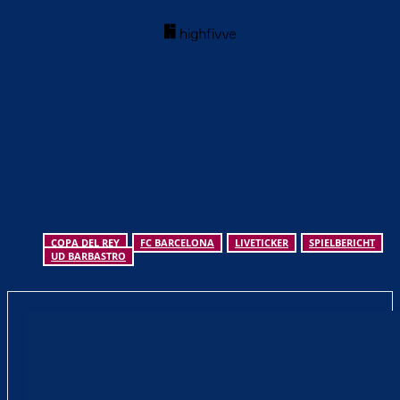
COPA DEL REY
FC BARCELONA
LIVETICKER
SPIELBERICHT
UD BARBASTRO