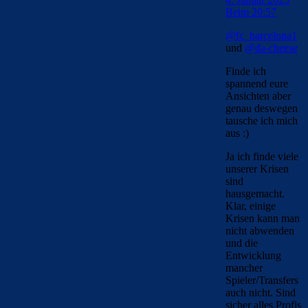
Beim 20:57
@fc_barcelona1
und
@da-cheese
Finde ich
spannend eure
Ansichten aber
genau deswegen
tausche ich mich
aus :)
Ja ich finde viele
unserer Krisen
sind
hausgemacht.
Klar, einige
Krisen kann man
nicht abwenden
und die
Entwicklung
mancher
Spieler/Transfers
auch nicht. Sind
sicher alles Profis