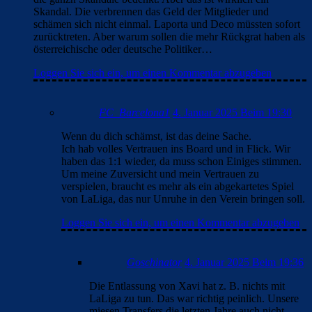
Skandal. Die verbrennen das Geld der Mitglieder und
schämen sich nicht einmal. Laporta und Deco müssten sofort
zurücktreten. Aber warum sollen die mehr Rückgrat haben als
österreichische oder deutsche Politiker…
Loggen Sie sich ein, um einen Kommentar abzugeben
FC_Barcelona1
4. Januar 2025 Beim 19:30
Wenn du dich schämst, ist das deine Sache.
Ich hab volles Vertrauen ins Board und in Flick. Wir
haben das 1:1 wieder, da muss schon Einiges stimmen.
Um meine Zuversicht und mein Vertrauen zu
verspielen, braucht es mehr als ein abgekartetes Spiel
von LaLiga, das nur Unruhe in den Verein bringen soll.
Loggen Sie sich ein, um einen Kommentar abzugeben
Goschinator
4. Januar 2025 Beim 19:36
Die Entlassung von Xavi hat z. B. nichts mit
LaLiga zu tun. Das war richtig peinlich. Unsere
miesen Transfers die letzten Jahre auch nicht.