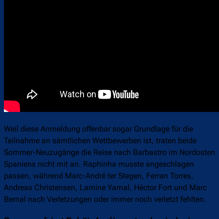
Weil diese Anmeldung offenbar sogar Grundlage für die
Teilnahme an sämtlichen Wettbewerben ist, traten beide
Sommer-Neuzugänge die Reise nach Barbastro im Nordosten
Spaniens nicht mit an. Raphinha musste angeschlagen
passen, während Marc-André ter Stegen, Ferran Torres,
Andreas Christensen, Lamine Yamal, Héctor Fort und Marc
Bernal nach Verletzungen oder immer noch verletzt fehlten.