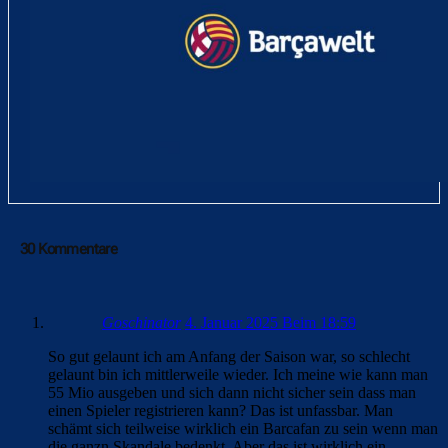
30 Kommentare
Goschinator
4. Januar 2025 Beim 18:59
So gut gelaunt ich am Anfang der Saison war, so schlecht
gelaunt bin ich mittlerweile wieder. Ich meine wie kann man
55 Mio ausgeben und sich dann nicht sicher sein dass man
einen Spieler registrieren kann? Das ist unfassbar. Man
schämt sich teilweise wirklich ein Barcafan zu sein wenn man
die ganzn Skandale bedenkt. Aber das ist wirklich ein