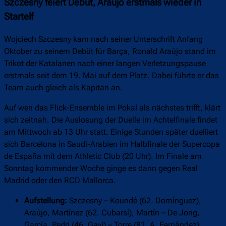
Szczesny feiert Debüt, Araújo erstmals wieder in
Startelf
Wojciech Szczesny kam nach seiner Unterschrift Anfang
Oktober zu seinem Debüt für Barça, Ronald Araújo stand im
Trikot der Katalanen nach einer langen Verletzungspause
erstmals seit dem 19. Mai auf dem Platz. Dabei führte er das
Team auch gleich als Kapitän an.
Auf wen das Flick-Ensemble im Pokal als nächstes trifft, klärt
sich zeitnah. Die Auslosung der Duelle im Achtelfinale findet
am Mittwoch ab 13 Uhr statt. Einige Stunden später duelliert
sich Barcelona in Saudi-Arabien im Halbfinale der Supercopa
de España mit dem Athletic Club (20 Uhr). Im Finale am
Sonntag kommender Woche ginge es dann gegen Real
Madrid oder den RCD Mallorca.
Aufstellung:
Szczesny – Koundé (62. Domínguez),
Araújo, Martínez (62. Cubarsí), Martín – De Jong,
García, Pedri (46. Gavi) – Torre (81. A. Fernández),