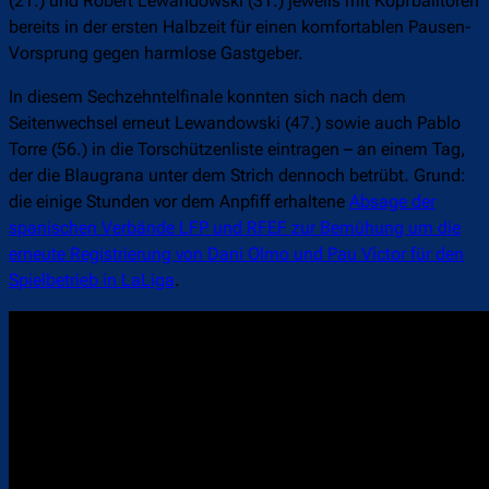
(21.) und Robert Lewandowski (31.) jeweils mit Kopfballtoren
bereits in der ersten Halbzeit für einen komfortablen Pausen-
Vorsprung gegen harmlose Gastgeber.
In diesem Sechzehntelfinale konnten sich nach dem
Seitenwechsel erneut Lewandowski (47.) sowie auch Pablo
Torre (56.) in die Torschützenliste eintragen – an einem Tag,
der die Blaugrana unter dem Strich dennoch betrübt. Grund:
die einige Stunden vor dem Anpfiff erhaltene
Absage der
spanischen Verbände LFP und RFEF zur Bemühung um die
erneute Registrierung von Dani Olmo und Pau Víctor für den
Spielbetrieb in LaLiga
.