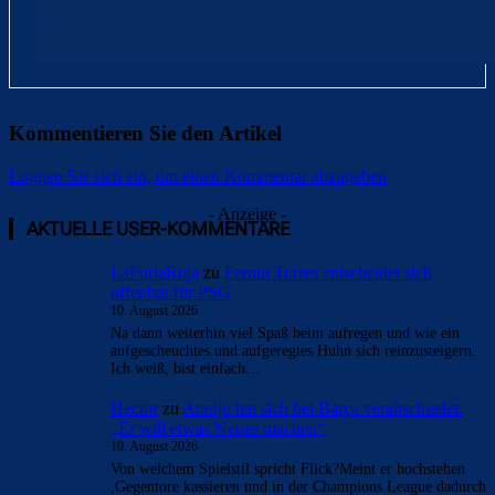
Kommentieren Sie den Artikel
Loggen Sie sich ein, um einen Kommentar abzugeben
- Anzeige -
AKTUELLE USER-KOMMENTARE
LaFuriaRoja
zu
Ferran Torres entscheidet sich
offenbar für PSG
10. August 2026
Na dann weiterhin viel Spaß beim aufregen und wie ein
aufgescheuchtes und aufgeregtes Huhn sich reinzusteigern.
Ich weiß, bist einfach…
Hector
zu
Araújo hat sich bei Barça verabschiedet:
„Er will etwas Neues machen“
10. August 2026
Von welchem Spielstil spricht Flick?Meint er hochstehen
,Gegentore kassieren und in der Champions League dadurch