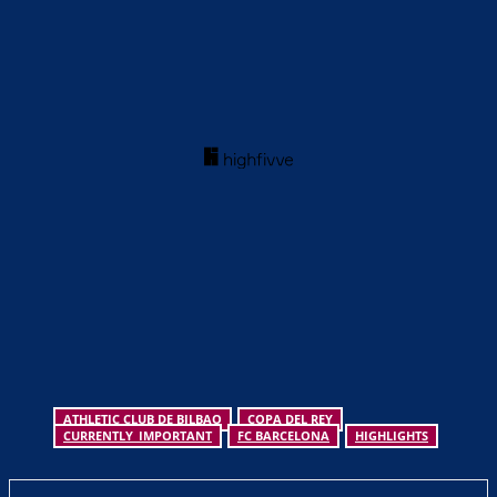
ATHLETIC CLUB DE BILBAO
COPA DEL REY
CURRENTLY_IMPORTANT
FC BARCELONA
HIGHLIGHTS