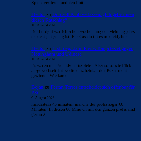
Spiele verlieren und den Pott…
Hector
zu
Duo soll Klub verlassen: „Ich gebe ihnen
diesen Ratschlag“
10. August 2026
Bei Bardghi war ich schon wochenlang der Meinung ,dass
er nicht gut genug ist. Für Casado tut es mir leid,aber…
Hector
zu
Erst Sieg, dann Pleite: Barça testet gegen
Nottingham und Udinese
10. August 2026
Es waren nur Freundschaftsspiele . Aber so so wie Flick
ausgewechselt hat wollte er scheinbar den Pokal nicht
gewinnen.Wie kann…
Bojan
zu
Ferran Torres entscheidet sich offenbar für
PSG
9. August 2026
mindestens 45 minuten, manche der profis sogar 60
Minuten. In diesen 60 Minuten mit den ganzen profis sind
genau 2…
BILDERGALERIEN