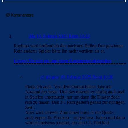
69 Kommentare
Mo
10. Februar 2025 Beim 10:13
Raphina wird hoffentlich den nächsten Ballon Dor gewinnen.
Kein anderer Spieler hätte ihn mehr verdient als er.
Loggen Sie sich ein, um einen Kommentar abzugeben
el_tiburon
10. Februar 2025 Beim 10:36
Finde ich auch. Von dem Output bisher Jahr mit
Abstand der beste. Und das obwohl er häufig auch mal
in Spielen untertaucht, nur um dann die Dinger doch
rein zu hauen. Das 3-1 kam gestern genau zur richtigen
Zeit!.
Aber wird schwer. Zum einen muss er die Quote –
auch gegen die Brocken – zeigen bzw. halten und dann
wird es meistens jemand, der den CL Titel holt.