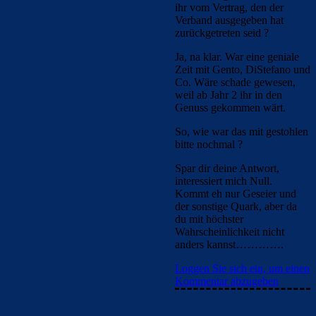
ihr vom Vertrag, den der
Verband ausgegeben hat
zurückgetreten seid ?
Ja, na klar. War eine geniale
Zeit mit Gento, DiStefano und
Co. Wäre schade gewesen,
weil ab Jahr 2 ihr in den
Genuss gekommen wärt.
So, wie war das mit gestohlen
bitte nochmal ?
Spar dir deine Antwort,
interessiert mich Null.
Kommt eh nur Geseier und
der sonstige Quark, aber da
du mit höchster
Wahrscheinlichkeit nicht
anders kannst………….
Loggen Sie sich ein, um einen
Kommentar abzugeben