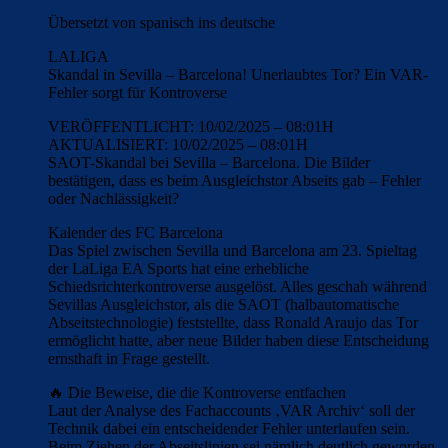
Übersetzt von spanisch ins deutsche
LALIGA
Skandal in Sevilla – Barcelona! Unerlaubtes Tor? Ein VAR-
Fehler sorgt für Kontroverse
VERÖFFENTLICHT: 10/02/2025 – 08:01H
AKTUALISIERT: 10/02/2025 – 08:01H
SAOT-Skandal bei Sevilla – Barcelona. Die Bilder
bestätigen, dass es beim Ausgleichstor Abseits gab – Fehler
oder Nachlässigkeit?
Kalender des FC Barcelona
Das Spiel zwischen Sevilla und Barcelona am 23. Spieltag
der LaLiga EA Sports hat eine erhebliche
Schiedsrichterkontroverse ausgelöst. Alles geschah während
Sevillas Ausgleichstor, als die SAOT (halbautomatische
Abseitstechnologie) feststellte, dass Ronald Araujo das Tor
ermöglicht hatte, aber neue Bilder haben diese Entscheidung
ernsthaft in Frage gestellt.
🔥 Die Beweise, die die Kontroverse entfachen
Laut der Analyse des Fachaccounts ‚VAR Archiv‘ soll der
Technik dabei ein entscheidender Fehler unterlaufen sein.
Beim Ziehen der Abseitslinien sei nämlich deutlich geworden,