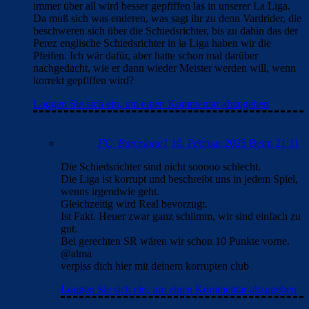
immer über all wird besser gepfiffen las in unserer La Liga.
Da muß sich was enderen, was sagt ihr zu denn Vardrider, die
beschweren sich über die Schiedsrichter, bis zu dahin das der
Perez englische Schiedsrichter in la Liga haben wir die
Pfeifen. Ich wär dafür, aber hatte schon mal darüber
nachgedacht, wie er dann wieder Meister werden will, wenn
korrekt gepfiffen wird?
Loggen Sie sich ein, um einen Kommentar abzugeben
FC_Barcelona1
10. Februar 2025 Beim 21:11
Die Schiedsrichter sind nicht sooooo schlecht.
Die Liga ist korrupt und beschreibt uns in jedem Spiel,
wenns irgendwie geht.
Gleichzeitig wird Real bevorzugt.
Ist Fakt. Heuer zwar ganz schlimm, wir sind einfach zu
gut.
Bei gerechten SR wären wir schon 10 Punkte vorne.
@alma
verpiss dich hier mit deinem korrupten club
Loggen Sie sich ein, um einen Kommentar abzugeben