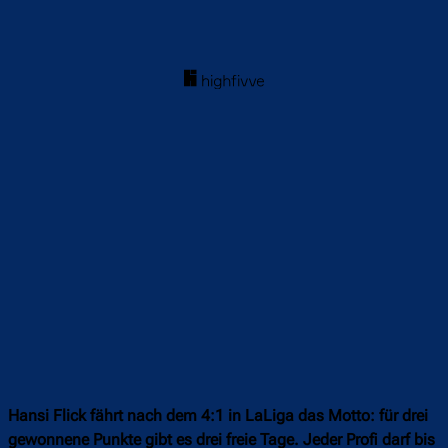
Hansi Flick fährt nach dem 4:1 in LaLiga das Motto: für drei
gewonnene Punkte gibt es drei freie Tage. Jeder Profi darf bis