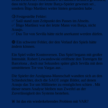
dass nicht Araujo der letzte Barça-Spieler gewesen sei ,
sondern Íñigo Martínez weiter hinten gestanden habe .
🧐 Festgestellte Fehler:
✅ Saúl stand zum Zeitpunkt des Passes im Abseits.
✅ Íñigo Martínez war der letzte Mann von Barça, nicht
Araujo.
✅ Das Tor von Sevilla hätte nicht anerkannt werden dürfen.
🔴 Ein schwerer Fehler, der den Verlauf des Spiels hätte
ändern können.
Ein Spiel voller Kontroversen. Das Spiel begann mit großer
Intensität. Robert Lewandowski eröffnete den Torreigen für
Barcelona , ​​doch nur Sekunden später glich Sevilla mit dem
umstrittenen Tor von Vargas aus .
Die Spieler der Azulgrana-Mannschaft wandten sich an den
Schiedsrichter, doch die SAOT zeigte Bilder, auf denen
Araujo das Tor um Millimeter zu ermöglichen schien . Mit
dieser neuen Analyse bleiben nun Zweifel an der
Zuverlässigkeit des Systems bestehen.
🚨 Ist das ein wiederkehrendes Problem mit VAR?