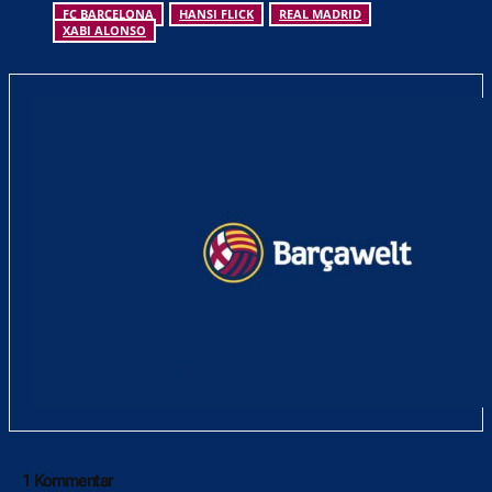
FC BARCELONA
HANSI FLICK
REAL MADRID
XABI ALONSO
1 Kommentar