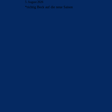
5. August 2026
*richtig Bock auf die neue Saison
BILDERGALERIEN
Barça zurück im Camp Nou: Der große Comeback-Tag in Bildern
22. November 2025
Heim und auswärts: Das sollen die Trikots von Barça für die Saison
2025/26 sein
6. Januar 2025
WEITERE KATEGORIEN
News
4691
xTop News
4116
La Liga
3264
Champions League
1112
Interview & PK
888
Sonstiges
675
Kader
626