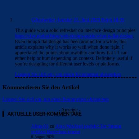
Ghostwriter Agentur
23. Juni 2025 Beim 18:35
This guide was a solid refresher on interface design principles:
https://clay.global/blog/web-design-guide/what-is-flat-design
.
Even though flat design has been around for a while, this
article explains why it works so well when done right. I
appreciated the points about usability and how flat UI can
either help or hurt depending on context. Definitely useful if
you’re designing for different user levels or platforms.
Loggen Sie sich ein, um einen Kommentar abzugeben
Kommentieren Sie den Artikel
Loggen Sie sich ein, um einen Kommentar abzugeben
- Anzeige -
AKTUELLE USER-KOMMENTARE
Alma-03
zu
Ajax-Wechsel perfekt: Ter Stegen
verlässt Barcelona erneut
6. August 2026