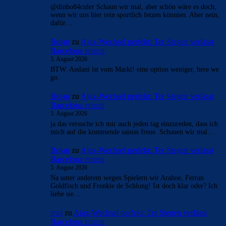
@dinho84culer Schaun wir mal, aber schön wäre es doch,
wenn wir uns hier rein sportlich fetzen könnten. Aber nein,
dafür…
Bojan
zu
Ajax-Wechsel perfekt: Ter Stegen verlässt
Barcelona erneut
5. August 2026
BTW: Asslani ist vom Markt! eine option weniger, here we
go.
Bojan
zu
Ajax-Wechsel perfekt: Ter Stegen verlässt
Barcelona erneut
5. August 2026
ja das versuche ich mir auch jeden tag einzureden, dass ich
mich auf die kommende saison freue. Schauen wir mal…
Bojan
zu
Ajax-Wechsel perfekt: Ter Stegen verlässt
Barcelona erneut
5. August 2026
Na unter anderem wegen Spielern wir Arahoe, Ferran
Goldfisch und Frenkie de Schlong! Ist doch klar oder? Ich
liebe sie…
mnl
zu
Ajax-Wechsel perfekt: Ter Stegen verlässt
Barcelona erneut