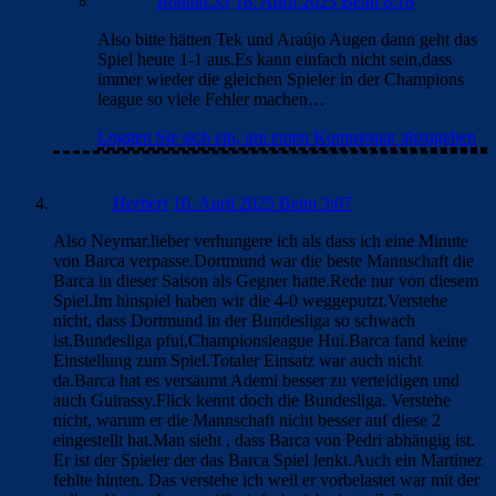
Ronald.33
16. April 2025 Beim 6:16
Also bitte hätten Tek und Araújo Augen dann geht das
Spiel heute 1-1 aus.Es kann einfach nicht sein,dass
immer wieder die gleichen Spieler in der Champions
league so viele Fehler machen…
Loggen Sie sich ein, um einen Kommentar abzugeben
Herbert
16. April 2025 Beim 3:07
Also Neymar.lieber verhungere ich als dass ich eine Minute
von Barca verpasse.Dortmund war die beste Mannschaft die
Barca in dieser Saison als Gegner hatte.Rede nur von diesem
Spiel.Im hinspiel haben wir die 4-0 weggeputzt.Verstehe
nicht, dass Dortmund in der Bundesliga so schwach
ist.Bundesliga pfui,Championsleague Hui.Barca fand keine
Einstellung zum Spiel.Totaler Einsatz war auch nicht
da.Barca hat es versäumt Ademi besser zu verteidigen und
auch Guirassy.Flick kennt doch die Bundesliga. Verstehe
nicht, warum er die Mannschaft nicht besser auf diese 2
eingestellt hat.Man sieht , dass Barca von Pedri abhängig ist.
Er ist der Spieler der das Barca Spiel lenkt.Auch ein Martinez
fehlte hinten. Das verstehe ich weil er vorbelastet war mit der