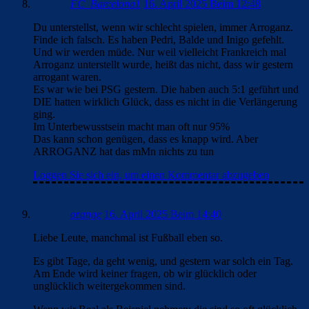
FC_Barcelona1
16. April 2025 Beim 12:48
Du unterstellst, wenn wir schlecht spielen, immer Arroganz.
Finde ich falsch. Es haben Pedri, Balde und Inigo gefehlt.
Und wir werden müde. Nur weil vielleicht Frankreich mal
Arroganz unterstellt wurde, heißt das nicht, dass wir gestern
arrogant waren.
Es war wie bei PSG gestern. Die haben auch 5:1 geführt und
DIE hatten wirklich Glück, dass es nicht in die Verlängerung
ging.
Im Unterbewusstsein macht man oft nur 95%
Das kann schon genügen, dass es knapp wird. Aber
ARROGANZ hat das mMn nichts zu tun
Loggen Sie sich ein, um einen Kommentar abzugeben
orange
16. April 2025 Beim 14:40
Liebe Leute, manchmal ist Fußball eben so.
Es gibt Tage, da geht wenig, und gestern war solch ein Tag.
Am Ende wird keiner fragen, ob wir glücklich oder
unglücklich weitergekommen sind.