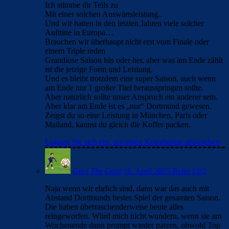
Ich stimme dir Teils zu
Mit einer solchen Auswärtsleistung..
Und wir hatten in den letzten Jahren viele solcher
Aufttitte in Europa…
Brauchen wir überhaupt nicht erst vom Finale oder
einem Triple reden
Grandiose Saison hin oder her, aber was am Ende zählt
ist die jetzige Form und Leistung.
Und es bleibt trotzdem eine super Saison, auch wenn
am Ende nur 1 großer Titel herausspringen sollte.
Aber natürlich sollte unser Anspruch ein anderer sein.
Aber klar am Ende ist es „nur“ Dortmund gewesen.
Zeigst du so eine Leistung in München, Paris oder
Mailand, kannst du gleich die Koffer packen.
Loggen Sie sich ein, um einen Kommentar abzugeben
Gavi The Goat
16. April 2025 Beim 1:02
Naja wenn wir ehrlich sind, dann war das auch mit
Abstand Dortmunds bestes Spiel der gesamten Saison.
Die haben überraschenderweise heute alles
reingeworfen. Würd mich nicht wundern, wenn sie am
Wochenende dann prompt wieder patzen, obwohl Top