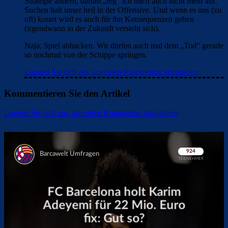
Strategie ändern, darum „reg“ ich mich auch nicht mehr auf.
Suchen halt unser heil in der Offensive. Und wenn es uns (zu
oft) kostet wird es auch für ihn Konsequenzen geben
(irgendwann in der Zukunft versteht sich).
Naja, Spiel abhacken. Wir dürfen auch mal dem „Tod“ gerade
so nochmal von der Schippe springen.
Loggen Sie sich ein, um einen Kommentar abzugeben
Kommentieren Sie den Artikel
Loggen Sie sich ein, um einen Kommentar abzugeben
Überspringen