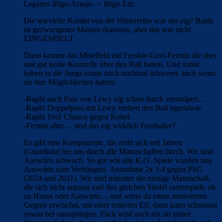
Leganes Iñigo-Araujo -> Iñigo-Eric
Die wievielte Kombi von der Hinterreihe war das eig? Balde
ist gezwungener Massen draussen, aber das war nicht
EINGESPIELT.
Dann kommt das Mittelfeld mit Frenkie-Gavi-Fermin die aber
mal gar keine Kontrolle über den Ball hatten. Und somit
haben es die Jungs vorne auch nochmal schwerer, auch wenn
sie ihre Möglichkeiten hatten:
-Raphi nach Pass von Lewy eig schon durch verstolpert…
-Raphi Doppelpass mit Lewy verliert den Ball irgendwie
-Raphi 1vs1 Chance gegen Kobel
-Fermin alter… sind das eig wirklich Fussballer?
Es gibt eine Komponente, die zieht sich seit Jahren
(Guardiola) bei uns durch alle Mannschaften durch. Wir sind
Auswärts schwach. So gut wie alle K.O.-Spiele wurden uns
Auswärts zum Verhängnis. Ausnahme 2x 1:4 gegen PSG
(2024 und 2021). Wir sind mitunter die einzige Mannschaft,
die sich nicht anpasst und den gleichen Stiefel runterspielt, ob
zu Hause oder Auswärts… und wenn du einen motivierten
Gegner erwischst, mit einer rotierten Elf, dann kann schonmal
sowas bei rausspringen. Flick wird auch nix an seiner