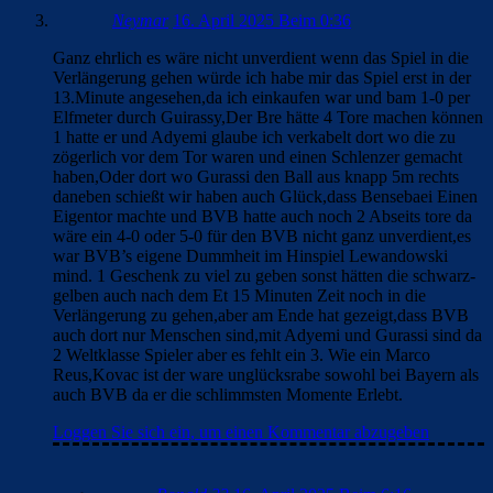
Neymar
16. April 2025 Beim 0:36
Ganz ehrlich es wäre nicht unverdient wenn das Spiel in die
Verlängerung gehen würde ich habe mir das Spiel erst in der
13.Minute angesehen,da ich einkaufen war und bam 1-0 per
Elfmeter durch Guirassy,Der Bre hätte 4 Tore machen können
1 hatte er und Adyemi glaube ich verkabelt dort wo die zu
zögerlich vor dem Tor waren und einen Schlenzer gemacht
haben,Oder dort wo Gurassi den Ball aus knapp 5m rechts
daneben schießt wir haben auch Glück,dass Bensebaei Einen
Eigentor machte und BVB hatte auch noch 2 Abseits tore da
wäre ein 4-0 oder 5-0 für den BVB nicht ganz unverdient,es
war BVB’s eigene Dummheit im Hinspiel Lewandowski
mind. 1 Geschenk zu viel zu geben sonst hätten die schwarz-
gelben auch nach dem Et 15 Minuten Zeit noch in die
Verlängerung zu gehen,aber am Ende hat gezeigt,dass BVB
auch dort nur Menschen sind,mit Adyemi und Gurassi sind da
2 Weltklasse Spieler aber es fehlt ein 3. Wie ein Marco
Reus,Kovac ist der ware unglücksrabe sowohl bei Bayern als
auch BVB da er die schlimmsten Momente Erlebt.
Loggen Sie sich ein, um einen Kommentar abzugeben