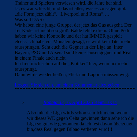
Trainer und Spielern verwiesen wird, die Jahre her sind.
Ja, es war schlecht, und das ist alles, was es zu sagen gibt.
„die Form jetzt zählt“, „Liverpool und Roma“….
Was soll DAS?
Wir haben eine junge Gruppe, der jetzt das Gas ausgeht. Der
1er Kader ist nicht soo groß. Balde fehlt extrem. Ohne Pedri
haben wir keine Kontrolle und der hat IMMER gespielt
etcetc. Ich habs vor Monaten gesagt, es wird kein Titel mehr
rausspringen. Seht euch die Gegner in der Liga an. Inter,
Bayern, PSG und Arsenal sind keine Jausengegner und Real
in einem Finale auch nicht.
Ich freu mich schon auf die „Kritiker“ hier, wenn nix mehr
rausspringt.
Dann wirds wieder heißen, Flick und Laporta müssen weg.
Loggen Sie sich ein, um einen Kommentar abzugeben
Ronald.33
16. April 2025 Beim 10:14
Also min die Liga wirds schon sein.Ich meine,wenn
wir dieses WE gegen Celta gewinnen,dann sehe ich die
Liga so gut wie gewonnen,da ich fest davon überzeugt
bin,dass Real gegen Bilbao verlieren wird!!!