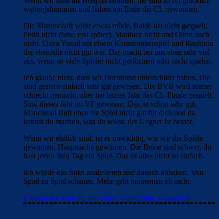
Wenn wir Real als Beispiel nehmen: die sind so oft glücklich
weitergekommen und haben am Ende die CL gewonnen.
Die Mannschaft wirkt etwas müde, Balde hat nicht gespielt,
Pedri nicht (bzw. erst später), Martinez nicht und Olmo auch
nicht. Dazu Yamal mit einem Katastrophenspiel und Raphinia
der ebenfalls nicht gut war. Das macht bei uns eben sehr viel
aus, wenn so viele Spieler nicht performen oder nicht spielen.
Ich glaube nicht, dass wir Dortmund unterschätzt haben. Die
sind gestern einfach sehr gut gewesen. Der BVB wird immer
schlecht gemacht, aber hat letztes Jahr das CL-Finale gespielt.
Sind dieses Jahr im VF gewesen. Das ist schon sehr gut.
Manchmal läuft eben ein Spiel nicht gut für dich und da
kannst du machen, was du willst, der Gegner ist besser.
Wenn wir ehrlich sind, ist es unwichtig, wie wir die Spiele
gewinnen, Hauptsache gewinnen. Die Beine sind schwer, du
hast jeden 3ten Tag ein Spiel. Das ist alles nicht so einfach.
Ich würde das Spiel analysieren und danach abhaken. Von
Spiel zu Spiel schauen. Mehr geht momentan eh nicht.
Loggen Sie sich ein, um einen Kommentar abzugeben