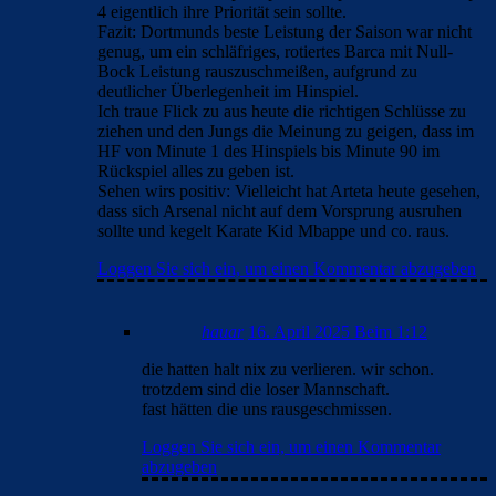
4 eigentlich ihre Priorität sein sollte.
Fazit: Dortmunds beste Leistung der Saison war nicht
genug, um ein schläfriges, rotiertes Barca mit Null-
Bock Leistung rauszuschmeißen, aufgrund zu
deutlicher Überlegenheit im Hinspiel.
Ich traue Flick zu aus heute die richtigen Schlüsse zu
ziehen und den Jungs die Meinung zu geigen, dass im
HF von Minute 1 des Hinspiels bis Minute 90 im
Rückspiel alles zu geben ist.
Sehen wirs positiv: Vielleicht hat Arteta heute gesehen,
dass sich Arsenal nicht auf dem Vorsprung ausruhen
sollte und kegelt Karate Kid Mbappe und co. raus.
Loggen Sie sich ein, um einen Kommentar abzugeben
hauar
16. April 2025 Beim 1:12
die hatten halt nix zu verlieren. wir schon.
trotzdem sind die loser Mannschaft.
fast hätten die uns rausgeschmissen.
Loggen Sie sich ein, um einen Kommentar
abzugeben