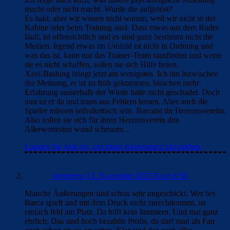
macht oder nicht macht. Wurde die aufgelöst?
Es hakt, aber wir wissen nicht warum, weil wir nicht in der
Kabine oder beim Training sind. Dass etwas aus dem Ruder
läuft, ist offensichtlich und es sind ganz bestimmt nicht die
Medien. Irgend etwas im Umfeld ist nicht in Ordnung und
was das ist, kann nur das Trainer-Team rausfinden und wenn
sie es nicht schaffen, sollen sie sich Hilfe holen.
Xavi-Bashing bringt jetzt am wenigsten. Ich bin inzwischen
der Meinung, er ist zu früh gekommen, bisschen mehr
Erfahrung ausserhalb der Wüste hätte nicht geschadet. Doch
nun ist er da und muss aus Fehlern lernen. Aber auch die
Spieler müssen selbstkritisch sein. Barcaist ihr Herzensvereiin.
Also sollen sie sich für ihren Herzensverein den
Allerwertesten wund scheuern…
Loggen Sie sich ein, um einen Kommentar abzugeben
pontormo
13. November 2023 Beim 8:30
Manche Äußerungen sind schon sehr ungeschickt. Wer bei
Barca spielt und mit dem Druck nicht zurechtkommt, ist
einfach fehl am Platz. Da hilft kein Jammern. Und mal ganz
ehrlich: Das sind hoch bezahlte Profis, da darf man als Fan