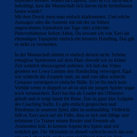
torpediert werden. Hatten da Laporta, Xavi & Co. nicht auch
bekräftigt, dass die Mannschaft sich davon nicht beeinflussen
lassen würde?
Mit dem Druck muss man einfach klarkommen. Und solche
Aussagen oder die Ausrede mit mit der zu frühen
ungewohnten Anstoßzeit am Tage oder schlechte
Platzverhältnisse liefern Alibis. Da erwarte ich von Xavi als
ehemaligen Topspieler einfach ein besseres Handling. Das gilt
es strikt zu vermeiden.
In der Mannschaft stimmt es einfach derzeit nicht. Schöne
ertraglose Spielereien auf dem Platz obwohl wir zu keiner
Zeit wirklich überzeugend auftreten. Ich hab das Video
gesehen wo Lewa Lamine den Handschlag verweigert. Egal
wie schlecht die Zuspiele sind, sie sind von allen schlecht.
Genauso verstolpert er einfache Bälle. Er ist für mich kein
Vorbild wenn er doppelt so alt ist und die jungen Spieler sogar
noch verunsichert. Xavi hat ihn als Leader der Offensive
geholt und er sorgt damit für Risse. Das ist ganz klar Aufgabe
des Coaching Staffs. Es gibt einfach gesprochen null
Rhythmus in unserem Spiel, alles ist ausbaufähig. Vielleicht
fällt es Xavi auch auf die Füße, dass er sich statt fähige und
erfahrene Co Trainer seinen Bruder und Freunde als
Assistenten holt. In keinem Aspekt des Spiels sind wir
wirklich gut. Die Mentalität ist aktuell vielleicht noch das was