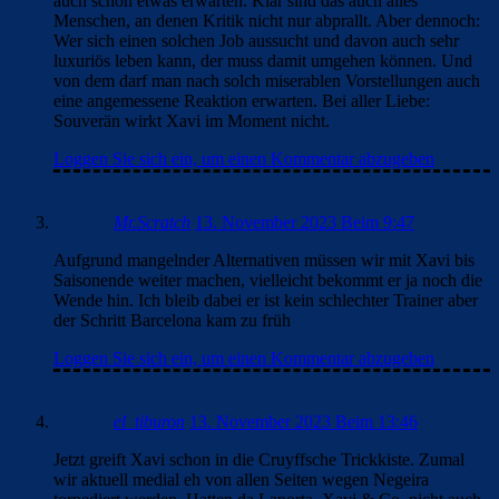
auch schon etwas erwarten. Klar sind das auch alles
Menschen, an denen Kritik nicht nur abprallt. Aber dennoch:
Wer sich einen solchen Job aussucht und davon auch sehr
luxuriös leben kann, der muss damit umgehen können. Und
von dem darf man nach solch miserablen Vorstellungen auch
eine angemessene Reaktion erwarten. Bei aller Liebe:
Souverän wirkt Xavi im Moment nicht.
Loggen Sie sich ein, um einen Kommentar abzugeben
Mr.Scratch
13. November 2023 Beim 9:47
Aufgrund mangelnder Alternativen müssen wir mit Xavi bis
Saisonende weiter machen, vielleicht bekommt er ja noch die
Wende hin. Ich bleib dabei er ist kein schlechter Trainer aber
der Schritt Barcelona kam zu früh
Loggen Sie sich ein, um einen Kommentar abzugeben
el_tiburon
13. November 2023 Beim 13:46
Jetzt greift Xavi schon in die Cruyffsche Trickkiste. Zumal
wir aktuell medial eh von allen Seiten wegen Negeira