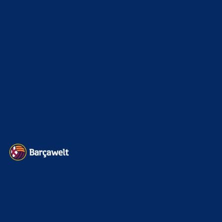
Interview & PK
888
Sonstiges
675
Kader
626
Transfermarkt
601
Impressum
Datenschutz
Kontakt