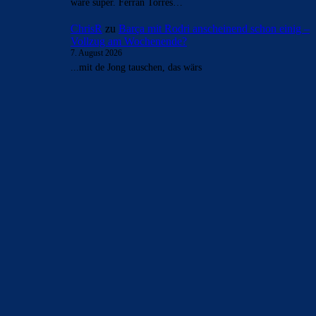
wäre super. Ferran Torres…
ChrisR
zu
Barça mit Rodri anscheinend schon einig –
Vollzug am Wochenende?
7. August 2026
...mit de Jong tauschen, das wärs
BILDERGALERIEN
Barça zurück im Camp Nou: Der große Comeback-Tag in Bildern
22. November 2025
Heim und auswärts: Das sollen die Trikots von Barça für die Saison
2025/26 sein
6. Januar 2025
WEITERE KATEGORIEN
News
4693
xTop News
4118
La Liga
3264
Champions League
1112