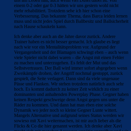
uns am Leben hält, auch wenn viel Dusel dabei ist. Von
einem 0-2 oder gar 0-3 hätten wir uns gestern wohl nicht
mehr rehabilitiert. Trotzdem sehe ich hier schon eine
Verbesserung. Das bekannte Thema, dass Barca leiden lernen
muss und nicht jedes Spiel durch Ballbesitz und Ballsicherheit
nach Hause schaukeln kann.
Ich denke aber auch an die Jahre davor zurück. Andere
Trainer haben es nicht besser gemacht. Ich glaube es liegt
nach wie vor ein Mentalitätsproblem vor. Aufgrund der
Vergangenheit und der Blamagen schwingt eben – auch wenn
viele Spieler nicht dabei waren – die Angst mit einen Fehler
zu machen und unterzugehen. Es fehlt der Mut und das
Selbstvertrauen. Der Ball wird immer sofort abgegeben wenn
Zweikämpfe drohen, der Angriff nochmal gestoppt, zurück
gespielt, die Seite verlagert. Dann sind da viele ungenaue
Pässe und Flanken. Wir stehen trotzdem natürlich auch sehr
hoch. Es kommt dadurch zu keiner Zeit wirklich zu einer
dominanten und anhaltenden Powerplay Phase. Gegner haben
keinen Respekt geschweige denn Angst gegen uns unter die
Räder zu kommen. Und dann hat man eben eine solche
Dynamik wo jeder noch so kleine Gegner Lunte wittert.
Mangels Alternative und aufgrund seines Status werden wir
sowieso mit Xavi weitermachen, ist mir auch lieber als die
Flicks & Co die hier genannt werden. Ich denke aber Xavi