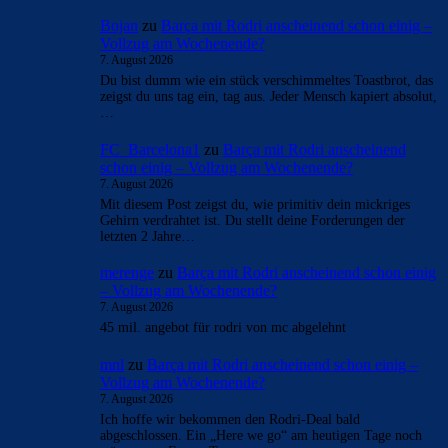
Bojan
zu
Barça mit Rodri anscheinend schon einig –
Vollzug am Wochenende?
7. August 2026
Du bist dumm wie ein stück verschimmeltes Toastbrot, das
zeigst du uns tag ein, tag aus. Jeder Mensch kapiert absolut,
…
FC_Barcelona1
zu
Barça mit Rodri anscheinend
schon einig – Vollzug am Wochenende?
7. August 2026
Mit diesem Post zeigst du, wie primitiv dein mickriges
Gehirn verdrahtet ist. Du stellt deine Forderungen der
letzten 2 Jahre…
merenge
zu
Barça mit Rodri anscheinend schon einig
– Vollzug am Wochenende?
7. August 2026
45 mil. angebot für rodri von mc abgelehnt
mnl
zu
Barça mit Rodri anscheinend schon einig –
Vollzug am Wochenende?
7. August 2026
Ich hoffe wir bekommen den Rodri-Deal bald
abgeschlossen. Ein „Here we go“ am heutigen Tage noch