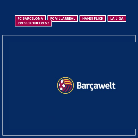
FC BARCELONA
FC VILLARREAL
HANSI FLICK
LA LIGA
PRESSEKONFERENZ