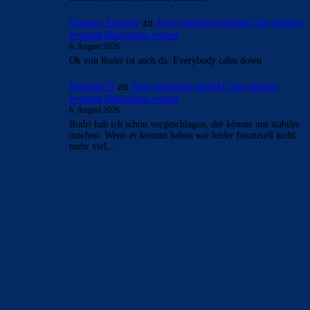
Clouds: Experte
zu
Ajax-Wechsel perfekt: Ter Stegen
verlässt Barcelona erneut
6. August 2026
Ok von Rodri ist auch da. Everybody calm down
Rivaldo78
zu
Ajax-Wechsel perfekt: Ter Stegen
verlässt Barcelona erneut
6. August 2026
Rodri hab ich schon vorgeschlagen, der könnte uns stabiler
machen. Wenn er kommt haben wir leider finanziell nicht
mehr viel…
BILDERGALERIEN
Barça zurück im Camp Nou: Der große Comeback-Tag in Bildern
22. November 2025
Heim und auswärts: Das sollen die Trikots von Barça für die Saison
2025/26 sein
6. Januar 2025
WEITERE KATEGORIEN