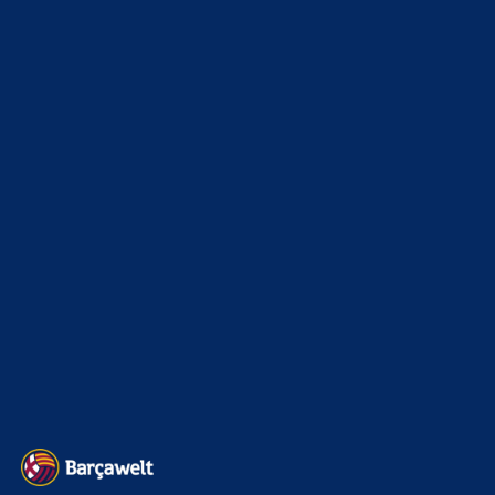
News
4691
xTop News
4116
La Liga
3264
Champions League
1112
Interview & PK
888
Sonstiges
675
Kader
626
Transfermarkt
599
Impressum
Datenschutz
Kontakt