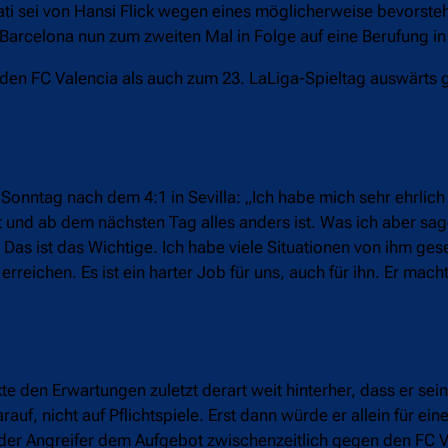
ati sei von Hansi Flick wegen eines möglicherweise bevorst
 Barcelona nun zum zweiten Mal in Folge auf eine Berufung in
 den FC Valencia als auch zum 23. LaLiga-Spieltag auswärts
onntag nach dem 4:1 in Sevilla: „Ich habe mich sehr ehrlich
st und ab dem nächsten Tag alles anders ist. Was ich aber sage
Das ist das Wichtige. Ich habe viele Situationen von ihm gese
reichen. Es ist ein harter Job für uns, auch für ihn. Er mach
kte den Erwartungen zuletzt derart weit hinterher, dass er se
auf, nicht auf Pflichtspiele. Erst dann würde er allein für ein
er Angreifer dem Aufgebot zwischenzeitlich gegen den FC V