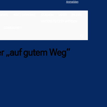
Anmelden
NEWS
WETTBEWERBE
STADION
VIDEO
BILDER
UNTERSTÜTZER WERDEN
COMMUNITY
er „auf gutem Weg“