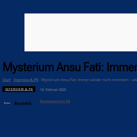
Mysterium Ansu Fati: Immer
Start
Interview & PK
Mysterium Ansu Fati: Immer wieder nicht nominiert – a
INTERVIEW & PK
10. Februar 2025
Kommentare
39
Barçawelt