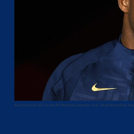
Ansu Fati ist bis 2027 an den FC Barcelona gebunden. Foto: David Ramos/Getty Ima
Teilen
F