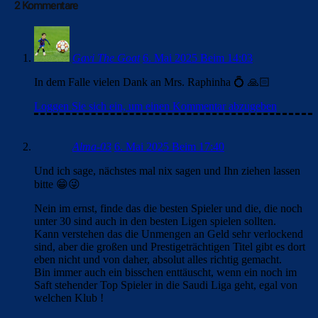
2 Kommentare
Gavi The Goat
6. Mai 2025 Beim 14:03
In dem Falle vielen Dank an Mrs. Raphinha 💍 🙏🏻
Loggen Sie sich ein, um einen Kommentar abzugeben
Alma-03
6. Mai 2025 Beim 17:40
Und ich sage, nächstes mal nix sagen und Ihn ziehen lassen
bitte 😁😜
Nein im ernst, finde das die besten Spieler und die, die noch
unter 30 sind auch in den besten Ligen spielen sollten.
Kann verstehen das die Unmengen an Geld sehr verlockend
sind, aber die großen und Prestigeträchtigen Titel gibt es dort
eben nicht und von daher, absolut alles richtig gemacht.
Bin immer auch ein bisschen enttäuscht, wenn ein noch im
Saft stehender Top Spieler in die Saudi Liga geht, egal von
welchen Klub !