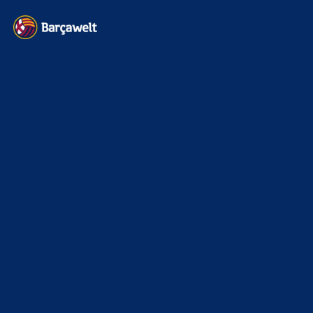
News
4692
xTop News
4117
La Liga
3264
Champions League
1112
Interview & PK
888
Sonstiges
675
Kader
626
Transfermarkt
600
Impressum
Datenschutz
Kontakt