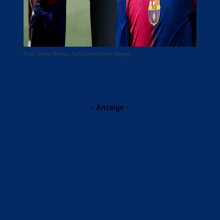
Foto: David Ramos, Judit Cartiel/Getty Images
- Anzeige -