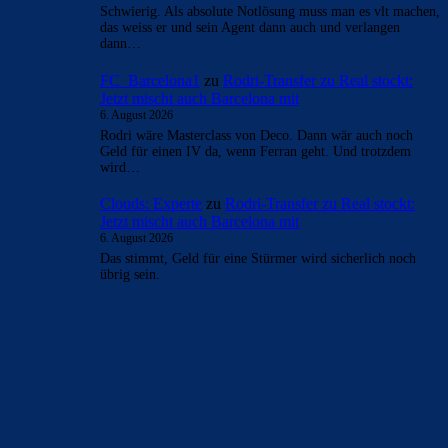
- Anzeige -
AKTUELLE USER-KOMMENTARE
orange
zu
Rodri-Transfer zu Real stockt: Jetzt mischt
auch Barcelona mit
6. August 2026
Ich habe eher ein Problem mit seinem Gehalt und man
munkelt, er sei kein einfacher Charakter. Wenn alles stimmt
kann…
Mo
zu
Rodri-Transfer zu Real stockt: Jetzt mischt
auch Barcelona mit
6. August 2026
Ja das kommt auch noch dazu. Aber hey wer hätte gedacht,
dass wir all die Spieler in diesem Transferfenster holen.…
Clouds: Experte
zu
Rodri-Transfer zu Real stockt:
Jetzt mischt auch Barcelona mit
6. August 2026
Schwierig. Als absolute Notlösung muss man es vlt machen,
das weiss er und sein Agent dann auch und verlangen
dann…