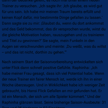
dann der Gedanke gereift, es noch mal unter einem neuen
Trainer zu versuchen. „Ich sagte ihr: ‚Ich glaube, es wird gut
für uns sein. Ich habe mir meinen Traum bereits erfüllt und
keinen Kopf dafür, mir bestimmte Dinge gefallen zu lassen.‘
Dann sagte sie zu mir: ‚Glaubst du, wenn du dort ankommst
und das Geld bekommst, das dir versprochen wurde, wirst du
die gleiche Motivation haben, rauszugehen und zu trainieren
und Titel zu gewinnen?‘ Sie sagte, mein Funkeln in den
Augen sei verschwunden und meinte: ‚Du weißt, was du willst
– und das ist nicht, dorthin zu gehen.‘“
Nach seinem Start der Saisonvorbereitung entwickelten sich
unter Flick dann schnell positive Gefühle. Raphinha: „Ich
habe meiner Frau gesagt, dass ich viel Potential habe. Wenn
der neue Trainer ein fairer Mensch ist, werde ich ihn in einer
Woche überzeugen. Und in Wirklichkeit habe ich weniger Zeit
gebraucht, bis Hansi Flick Gefallen an mir gefunden hat. Er
ist ein Mensch, der sich um alle Spieler kümmert.“ Und der
Raphinha glänzen lässt. Seine bisherige Saison-Ausbeute: 31