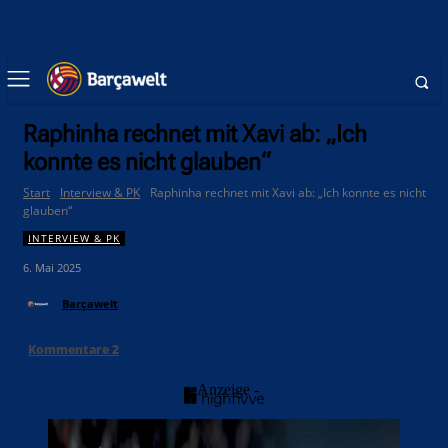
Raphinha rechnet mit Xavi ab: „Ich
konnte es nicht glauben“
Start
Interview & PK
Raphinha rechnet mit Xavi ab: „Ich konnte es nicht
glauben“
INTERVIEW & PK
6. Mai 2025
Barçawelt
Kommentare
2
- Anzeige -