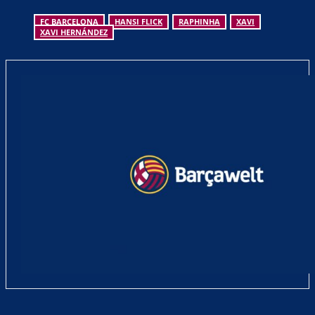
FC BARCELONA
HANSI FLICK
RAPHINHA
XAVI
XAVI HERNÁNDEZ