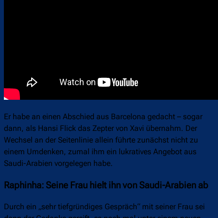
Er habe an einen Abschied aus Barcelona gedacht – sogar
dann, als Hansi Flick das Zepter von Xavi übernahm. Der
Wechsel an der Seitenlinie allein führte zunächst nicht zu
einem Umdenken, zumal ihm ein lukratives Angebot aus
Saudi-Arabien vorgelegen habe.
Raphinha: Seine Frau hielt ihn von Saudi-Arabien ab
Durch ein „sehr tiefgründiges Gespräch“ mit seiner Frau sei