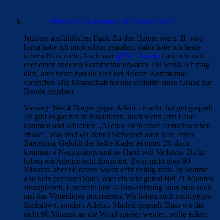
Matze1515
6. Februar 2022 Beim 19:47
Jetzt ein ausführliches Fazit. Zu den Hatern wie z. B. viva-
barca habe ich mich schon geäußert, dafür habe ich heute
keinen Nerv mehr. Auch von
@Fati_Araujo
hätte ich auch
eher einen anderen Kommentar erwartet. Du weißt, ich mag
dich, aber heute hast du dich bei deinem Kommentar
vergriffen. Die Mannschaft hat uns definitiv einen Grund zur
Freude gegeben.
Vorweg: Wer 4 Dinger gegen Atletico macht, hat gut gespielt.
Da gibt es gar nix zu diskutieren, auch wenn jetzt Leute
kommen und schreiben „Atletico ist in einer formschwachen
Phase“. Was sind wir denn? Sicherlich auch kein Prime
Barcelona. Gefühlt der halbe Kader ist unter 20, dazu
kommen 4 Neuzugänge und ne Hand voll Verletzte. Dafür
haben wir Atletico echt dominiert. Zwar nicht über 90
Minuten, aber 60 davon waren echt richtig stark. In Summe
also kein perfektes Spiel, aber ein sehr gutes! Bei 21 Minuten
Restspielzeit, Unterzahl und 2-Tore-Führung kann man auch
mal das Verteidigen priorisieren. Wir haben auch nicht gegen
Simbabwe, sondern Atletico Madrid gespielt. Dass wir die
nicht 90 Minuten an die Wand spielen werden, sollte jedem