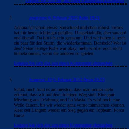
Loggen Sie sich ein, um einen Kommentar abzugeben
pontormo
6. Februar 2022 Beim 19:21
Adama hat schon etwas. Sauschnell und eben robust. Torres
hat mir heute richtig gut gefallen. Unspektakulär, aber saucool
und überall. Da bin ich echt gespannt. Und wir haben ja noch
ein paar für den Sturm, die wiederkommen. Dembele? Wer ist
das? Seine heutige Rolle war okay, mehr wird er auch nicht
hinbekommen, wenn die anderen so spielen.
Loggen Sie sich ein, um einen Kommentar abzugeben
leomessi_10
6. Februar 2022 Beim 19:23
Salud, mich freut es am meisten, dass man immer mehr
erkennt, dass wir auf dem richtigen Weg sind. Eine gute
Mischung aus Erfahrung und La Masia. Es wird noch eine
Weile dauern, bis wir wieder ganz vorne mitmischen können.
Aber seit Langem wieder ein Sieg gegen ein Topteam. Forca
Barca
Loggen Sie sich ein, um einen Kommentar abzugeben