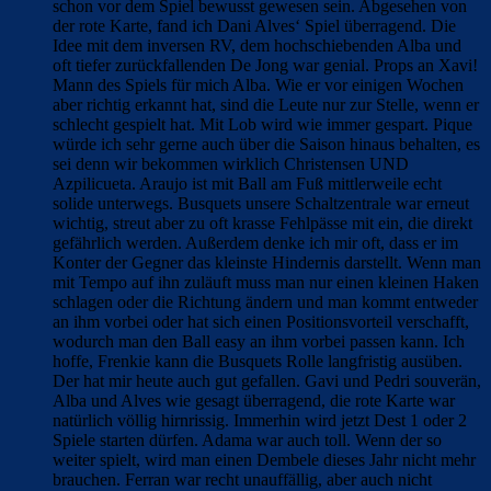
schon vor dem Spiel bewusst gewesen sein. Abgesehen von
der rote Karte, fand ich Dani Alves‘ Spiel überragend. Die
Idee mit dem inversen RV, dem hochschiebenden Alba und
oft tiefer zurückfallenden De Jong war genial. Props an Xavi!
Mann des Spiels für mich Alba. Wie er vor einigen Wochen
aber richtig erkannt hat, sind die Leute nur zur Stelle, wenn er
schlecht gespielt hat. Mit Lob wird wie immer gespart. Pique
würde ich sehr gerne auch über die Saison hinaus behalten, es
sei denn wir bekommen wirklich Christensen UND
Azpilicueta. Araujo ist mit Ball am Fuß mittlerweile echt
solide unterwegs. Busquets unsere Schaltzentrale war erneut
wichtig, streut aber zu oft krasse Fehlpässe mit ein, die direkt
gefährlich werden. Außerdem denke ich mir oft, dass er im
Konter der Gegner das kleinste Hindernis darstellt. Wenn man
mit Tempo auf ihn zuläuft muss man nur einen kleinen Haken
schlagen oder die Richtung ändern und man kommt entweder
an ihm vorbei oder hat sich einen Positionsvorteil verschafft,
wodurch man den Ball easy an ihm vorbei passen kann. Ich
hoffe, Frenkie kann die Busquets Rolle langfristig ausüben.
Der hat mir heute auch gut gefallen. Gavi und Pedri souverän,
Alba und Alves wie gesagt überragend, die rote Karte war
natürlich völlig hirnrissig. Immerhin wird jetzt Dest 1 oder 2
Spiele starten dürfen. Adama war auch toll. Wenn der so
weiter spielt, wird man einen Dembele dieses Jahr nicht mehr
brauchen. Ferran war recht unauffällig, aber auch nicht