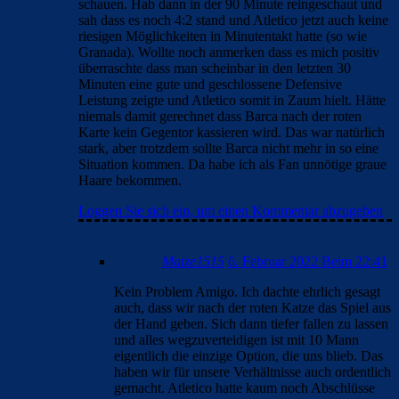
schauen. Hab dann in der 90 Minute reingeschaut und
sah dass es noch 4:2 stand und Atletico jetzt auch keine
riesigen Möglichkeiten in Minutentakt hatte (so wie
Granada). Wollte noch anmerken dass es mich positiv
überraschte dass man scheinbar in den letzten 30
Minuten eine gute und geschlossene Defensive
Leistung zeigte und Atletico somit in Zaum hielt. Hätte
niemals damit gerechnet dass Barca nach der roten
Karte kein Gegentor kassieren wird. Das war natürlich
stark, aber trotzdem sollte Barca nicht mehr in so eine
Situation kommen. Da habe ich als Fan unnötige graue
Haare bekommen.
Loggen Sie sich ein, um einen Kommentar abzugeben
Matze1515
6. Februar 2022 Beim 22:41
Kein Problem Amigo. Ich dachte ehrlich gesagt
auch, dass wir nach der roten Katze das Spiel aus
der Hand geben. Sich dann tiefer fallen zu lassen
und alles wegzuverteidigen ist mit 10 Mann
eigentlich die einzige Option, die uns blieb. Das
haben wir für unsere Verhältnisse auch ordentlich
gemacht. Atletico hatte kaum noch Abschlüsse