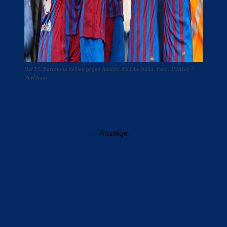
Der FC Barcelona behielt gegen Atlético die Oberhand. Foto: IMAGO /
NurPhoto
- Anzeige -