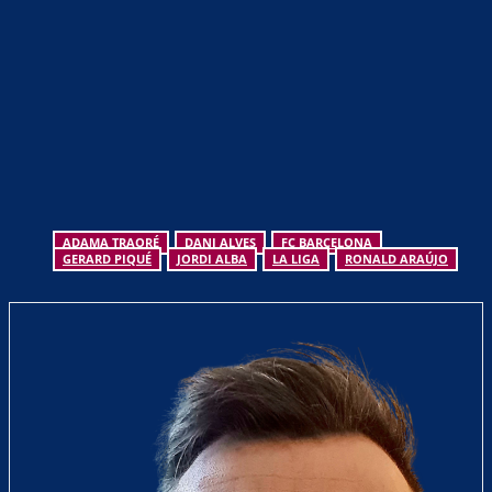
ADAMA TRAORÉ
DANI ALVES
FC BARCELONA
GERARD PIQUÉ
JORDI ALBA
LA LIGA
RONALD ARAÚJO