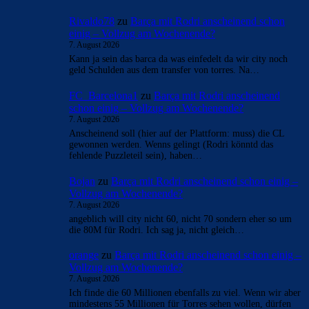
Rivaldo78
zu
Barça mit Rodri anscheinend schon
einig – Vollzug am Wochenende?
7. August 2026
Kann ja sein das barca da was einfedelt da wir city noch
geld Schulden aus dem transfer von torres. Na…
FC_Barcelona1
zu
Barça mit Rodri anscheinend
schon einig – Vollzug am Wochenende?
7. August 2026
Anscheinend soll (hier auf der Plattform: muss) die CL
gewonnen werden. Wenns gelingt (Rodri könntd das
fehlende Puzzleteil sein), haben…
Bojan
zu
Barça mit Rodri anscheinend schon einig –
Vollzug am Wochenende?
7. August 2026
angeblich will city nicht 60, nicht 70 sondern eher so um
die 80M für Rodri. Ich sag ja, nicht gleich…
orange
zu
Barça mit Rodri anscheinend schon einig –
Vollzug am Wochenende?
7. August 2026
Ich finde die 60 Millionen ebenfalls zu viel. Wenn wir aber
mindestens 55 Millionen für Torres sehen wollen, dürfen