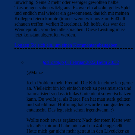
unwichtig. Seine 2 mehr oder weniger gewollten halbe
Torvorlagen sahen witzig aus. Es war ein absolut geiles Spiel
und endlich mal wieder ein gewonnenes, das ich mit meinen
Kollegen feiern konnte (immer wenn wir uns zum Fußball
schauen treffen, verliert Barcelona). Ich hoffe, das war der
Wendepunkt, von dem alle sprachen. Diese Leistung muss
jetzt konstant abgerufen werden.
Loggen Sie sich ein, um einen Kommentar abzugeben
fati_araujo
6. Februar 2022 Beim 20:32
@Matze
Kein Problem mein Freund. Die Kritik nehme ich gerne
an. Vielleicht bin ich einfach noch zu pessimistisch und
traumatisiert so dass ich das Gute nicht so wertschätzen
kann. Du weißt ja, als Barca Fan hat man stark gelitten
und sobald man Hoffnung hatte wurde man gnadenlos
enttäuscht. Das legt sich schon irgendwann. :)
Wollte noch etwas ergänzen: Nach der roten Karte war
ich außer mir und habe mich auf ein 4:4 eingestellt.
Hatte mich gar nicht mehr getraut in den Liveticker zu