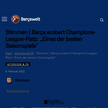
Stimmen | Barça erobert Champions-
League-Platz: „Eines der besten
Saisonspiele“
Start
Interview & PK
Stimmen | Barça erobert Champions-League-
Platz: "Eines der besten Saisonspiele"
INTERVIEW & PK
6. Februar 2022
Filip Knopp
Kommentare
8
- Anzeige -