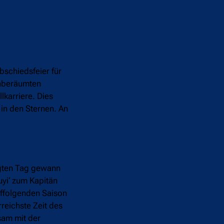
schiedsfeier für
inberäumten
lkarriere. Dies
 in den Sternen. An
agten Tag gewann
Puyi‘ zum Kapitän
uffolgenden Saison
reichste Zeit des
sam mit der