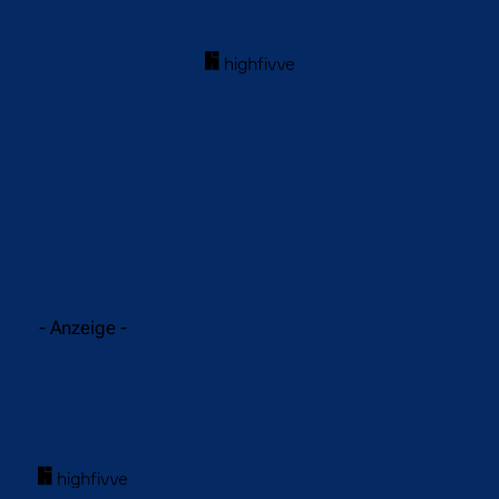
acebook
Twitter
WhatsApp
- Anzeige -