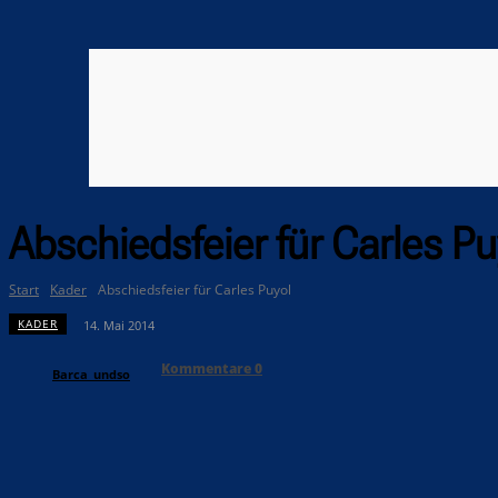
Abschiedsfeier für Carles Pu
Start
Kader
Abschiedsfeier für Carles Puyol
KADER
14. Mai 2014
Kommentare
0
Barca_undso