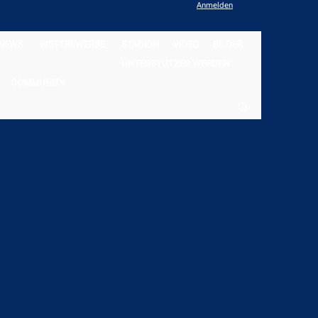
Anmelden
NEWS
WETTBEWERBE
STADION
VIDEO
BILDER
UNTERSTÜTZER WERDEN
COMMUNITY