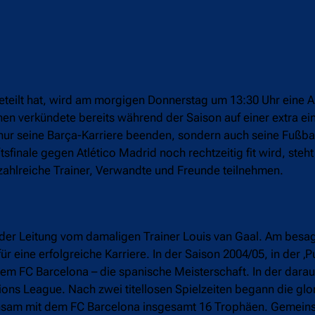
eilt hat, wird am morgigen Donnerstag um 13:30 Uhr eine Ab
lanen verkündete bereits während der Saison auf einer extra e
nur seine Barça-Karriere beenden, sondern auch seine Fußbal
inale gegen Atlético Madrid noch rechtzeitig fit wird, steht
zahlreiche Trainer, Verwandte und Freunde teilnehmen.
 der Leitung vom damaligen Trainer Louis van Gaal. Am bes
für eine erfolgreiche Karriere. In der Saison 2004/05, in der ‚
em FC Barcelona – die spanische Meisterschaft. In der dara
ns League. Nach zwei titellosen Spielzeiten begann die glor
nsam mit dem FC Barcelona insgesamt 16 Trophäen. Gemein