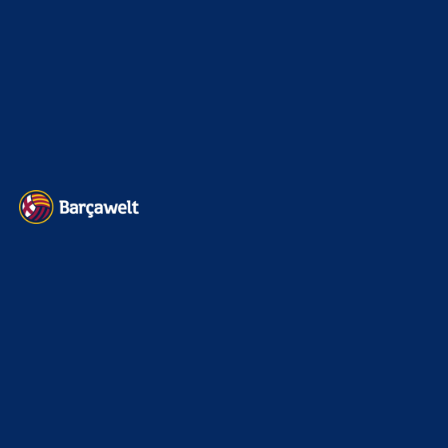
BILDERGALERIEN
Barça zurück im Camp Nou: Der große Comeback-Tag in Bildern
22. November 2025
Heim und auswärts: Das sollen die Trikots von Barça für die Saison
2025/26 sein
6. Januar 2025
WEITERE KATEGORIEN
News
4692
xTop News
4117
La Liga
3264
Champions League
1112
Interview & PK
888
Sonstiges
675
Kader
626
Transfermarkt
600
Impressum