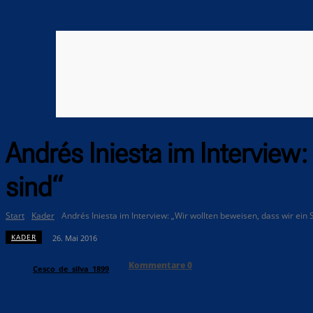
Andrés Iniesta im Interview
sind“
Start
Kader
Andrés Iniesta im Interview: „Wir wollten beweisen, dass wir ein
KADER
26. Mai 2016
Kommentare
0
Cesco_de_silva_1899