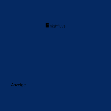
acebook
Twitter
WhatsApp
- Anzeige -