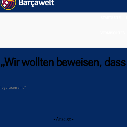
STARTSEITE
VERMISCHTES
: „Wir wollten beweisen, dass
 Siegerteam sind“
- Anzeige -