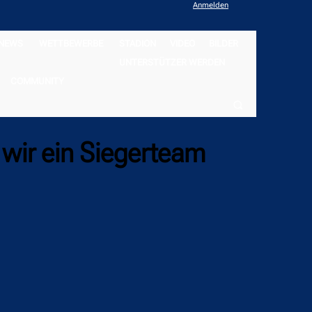
Anmelden
NEWS
WETTBEWERBE
STADION
VIDEO
BILDER
UNTERSTÜTZER WERDEN
COMMUNITY
 wir ein Siegerteam