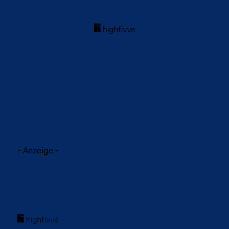
acebook
Twitter
WhatsApp
- Anzeige -