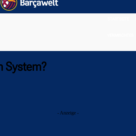
STARTSEITE
VERMISCHTES
im System?
- Anzeige -