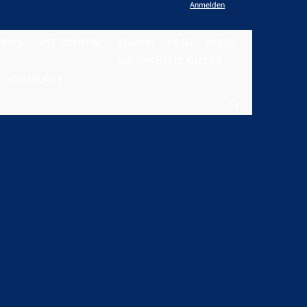
Anmelden
NEWS
WETTBEWERBE
STADION
VIDEO
BILDER
UNTERSTÜTZER WERDEN
COMMUNITY