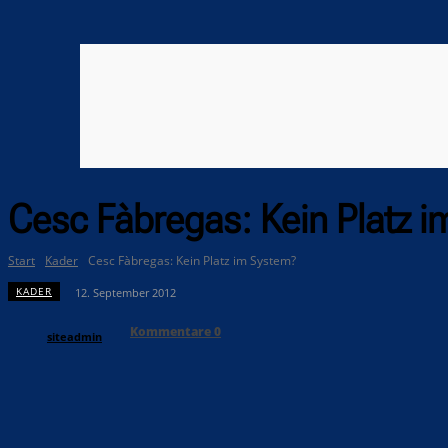
Cesc Fàbregas: Kein Platz 
Start
Kader
Cesc Fàbregas: Kein Platz im System?
KADER
12. September 2012
Kommentare
0
siteadmin