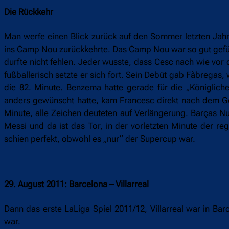
Die Rückkehr
Man werfe einen Blick zurück auf den Sommer letzten Jahr
ins Camp Nou zurückkehrte. Das Camp Nou war so gut gefüll
durfte nicht fehlen. Jeder wusste, dass Cesc nach wie vor 
fußballerisch setzte er sich fort. Sein Debüt gab Fàbregas
die 82. Minute. Benzema hatte gerade für die „Königlic
anders gewünscht hatte, kam Francesc direkt nach dem Geg
Minute, alle Zeichen deuteten auf Verlängerung. Barças N
Messi und da ist das Tor, in der vorletzten Minute der r
schien perfekt, obwohl es „nur“ der Supercup war.
29. August 2011: Barcelona – Villarreal
Dann das erste LaLiga Spiel 2011/12, Villarreal war in B
war.