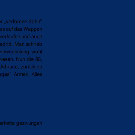
er „verlorene Sohn“
Kuss auf das Wappen
 verlaufen und auch
Madrid. Man schrieb
 Einwechslung wohl
wesen. Nun die 88.
 Adriano, zurück zu
regas´ Armen. Alles
eierkette gezwungen