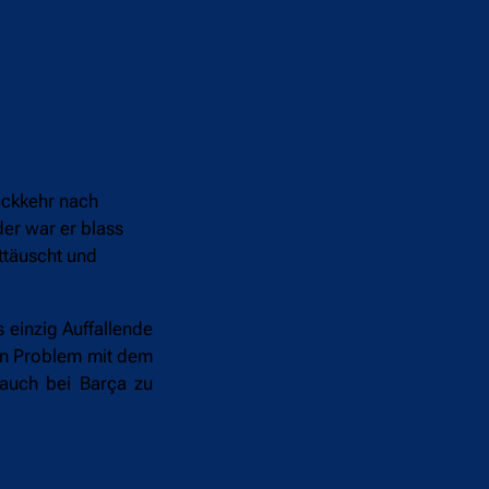
ückkehr nach
der war er blass
ttäuscht und
 einzig Auffallende
ein Problem mit dem
 auch bei Barça zu