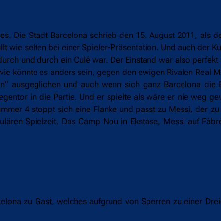
es. Die Stadt Barcelona schrieb den 15. August 2011, als d
t wie selten bei einer Spieler-Präsentation. Und auch der 
durch und durch ein Culé war. Der Einstand war also perfekt
, wie könnte es anders sein, gegen den ewigen Rivalen Real 
hen“ ausgeglichen und auch wenn sich ganz Barcelona die
entor in die Partie. Und er spielte als wäre er nie weg ge
ummer 4 stoppt sich eine Flanke und passt zu Messi, der zu
egulären Spielzeit. Das Camp Nou in Ekstase, Messi auf Fàb
arcelona zu Gast, welches aufgrund von Sperren zu einer Dr