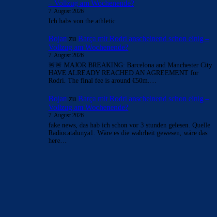
7. August 2026
wenn es stimmt, muss in den nächsten minuten das here we
go kommen. Fabrizio postet das sobald sich alle parteien…
merenge
zu
Barça mit Rodri anscheinend schon einig
– Vollzug am Wochenende?
7. August 2026
Ich habs von the athletic
Bojan
zu
Barça mit Rodri anscheinend schon einig –
Vollzug am Wochenende?
7. August 2026
🚨🚨 MAJOR BREAKING: Barcelona and Manchester City
HAVE ALREADY REACHED AN AGREEMENT for
Rodri. The final fee is around €50m.…
Bojan
zu
Barça mit Rodri anscheinend schon einig –
Vollzug am Wochenende?
7. August 2026
fake news, das hab ich schon vor 3 stunden gelesen. Quelle
Radiocatalunya1. Wäre es die wahrheit gewesen, wäre das
here…