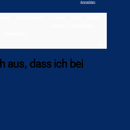
Anmelden
NEWS
WETTBEWERBE
STADION
VIDEO
BILDER
UNTERSTÜTZER WERDEN
COMMUNITY
h aus, dass ich bei