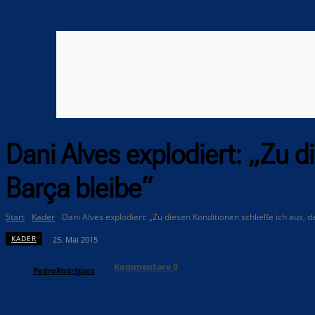
Dani Alves explodiert: „Zu d
Barça bleibe“
Start
Kader
Dani Alves explodiert: „Zu diesen Konditionen schließe ich aus, das
KADER
25. Mai 2015
Kommentare
0
PedroRodriguez