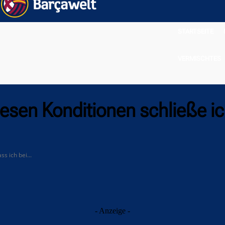
STARTSEITE
VERMISCHTES
iesen Konditionen schließe ic
s ich bei...
- Anzeige -