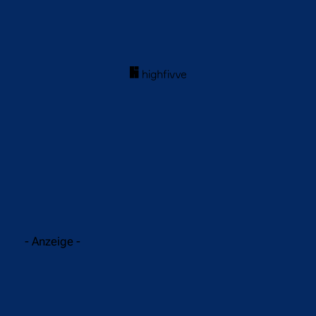
acebook
Twitter
WhatsApp
- Anzeige -