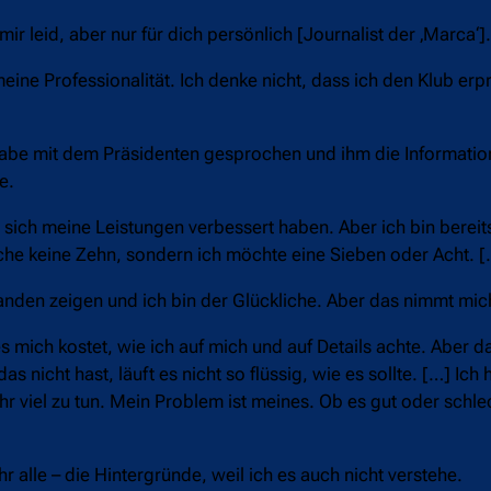
 mir leid, aber nur für dich persönlich [Journalist der ‚Marca‘].
eine Professionalität. Ich denke nicht, dass ich den Klub erp
h habe mit dem Präsidenten gesprochen und ihm die Information
e.
a sich meine Leistungen verbessert haben. Aber ich bin bereits
he keine Zehn, sondern ich möchte eine Sieben oder Acht. [
nden zeigen und ich bin der Glückliche. Aber das nimmt mich
es mich kostet, wie ich auf mich und auf Details achte. Aber 
 nicht hast, läuft es nicht so flüssig, wie es sollte. […] Ich 
 viel zu tun. Mein Problem ist meines. Ob es gut oder schlech
r alle – die Hintergründe, weil ich es auch nicht verstehe.