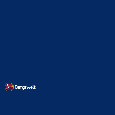
Champions League
1112
Interview & PK
888
Sonstiges
675
Kader
626
Transfermarkt
600
Impressum
Datenschutz
Kontakt