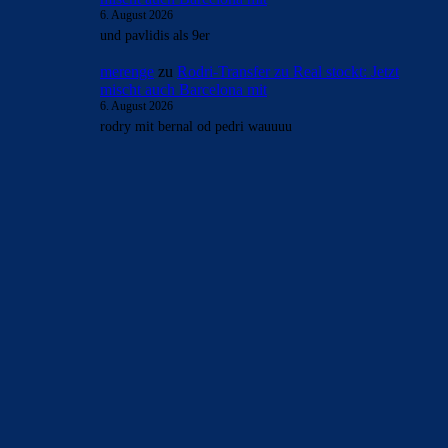
6. August 2026
und pavlidis als 9er
merenge
zu
Rodri-Transfer zu Real stockt: Jetzt
mischt auch Barcelona mit
6. August 2026
rodry mit bernal od pedri wauuuu
BILDERGALERIEN
Barça zurück im Camp Nou: Der große Comeback-Tag in Bildern
22. November 2025
Heim und auswärts: Das sollen die Trikots von Barça für die Saison
2025/26 sein
6. Januar 2025
WEITERE KATEGORIEN
News
4692
xTop News
4117
La Liga
3264