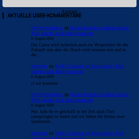
- Anzeige -
AKTUELLE USER-KOMMENTARE
DerWeisseRiese
zu
Rodri-Transfer zu Real stockt:
Jetzt mischt auch Barcelona mit
6. August 2026
Das Ganze wird sicherlich auch ein Versprechen für die
Zukunft sein aber der Druck wird immens sein und in
der…
merenge
zu
Rodri-Transfer zu Real stockt: Jetzt
mischt auch Barcelona mit
6. August 2026
cl wir kommen
DerWeisseRiese
zu
Rodri-Transfer zu Real stockt:
Jetzt mischt auch Barcelona mit
6. August 2026
Nur, habt ihr es geschafft in der Zeit auch Titel
rausspringen zu lassen und wir haben die letzten zwei
Spielzeiten…
merenge
zu
Rodri-Transfer zu Real stockt: Jetzt
mischt auch Barcelona mit