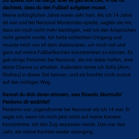
Du spielst nun für Barça, aber es gab eine Zeit, in der du
dachtest, dass du den Fußball aufgeben musst.
Meine anfänglichen Jahre waren sehr hart. Als ich 14 Jahre
alt war und bei Nacional Montevideo spielte, sagten sie mir,
dass sie mich nicht mehr benötigen, weil ich den Ansprüchen
nicht gerecht wurde. Ich hatte schlechten Umgang und
musste mich von all dem distanzieren, um mich voll und
ganz auf meine Fußballkarriere konzentrieren zu können. Es
gab einige Personen bei Nacional, die mir dabei halfen, eine
letzte Chance zu erhalten. Außerdem lernte ich Sofía [Anm.:
Ehefrau] in dieser Zeit kennen, und sie brachte mich zurück
auf den richtigen Weg.
Kannst du dich daran erinnern, was Ricardo ‚Murmullo‘
Perdomo dir erzählte?
Perdomo war Jugendtrainer bei Nacional als ich 14 war. Er
sagte mir, wenn ich mich jetzt nicht auf meine Karriere
konzentriere, ich den Zug verpassen werde. Das war das
Jahr, als meine Karriere wieder voranging.