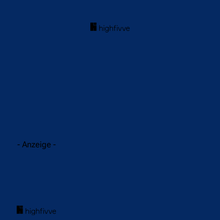
acebook
Twitter
WhatsApp
- Anzeige -