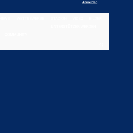
Anmelden
NEWS
WETTBEWERBE
STADION
VIDEO
BILDER
UNTERSTÜTZER WERDEN
COMMUNITY