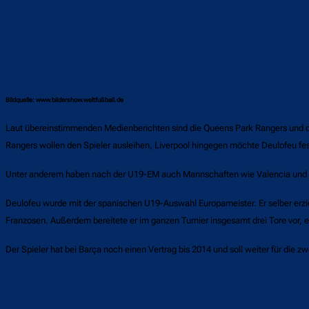
Bildquelle: www.bildershow.weltfußball.de
Laut übereinstimmenden Medienberichten sind die Queens Park Rangers und der
Rangers wollen den Spieler ausleihen, Liverpool hingegen möchte Deulofeu fest 
Unter anderem haben nach der U19-EM auch Mannschaften wie Valencia und A
Deulofeu wurde mit der spanischen U19-Auswahl Europameister. Er selber erzi
Franzosen. Außerdem bereitete er im ganzen Turnier insgesamt drei Tore vor, 
Der Spieler hat bei Barça noch einen Vertrag bis 2014 und soll weiter für die zw