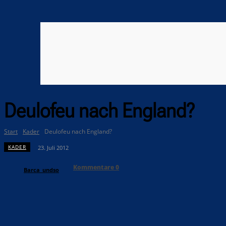
Deulofeu nach England?
Start
Kader
Deulofeu nach England?
KADER
23. Juli 2012
Kommentare
0
Barca_undso