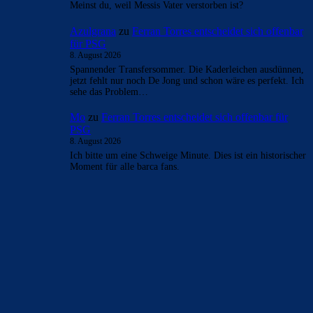
Meinst du, weil Messis Vater verstorben ist?
Azulgrana
zu
Ferran Torres entscheidet sich offenbar
für PSG
8. August 2026
Spannender Transfersommer. Die Kaderleichen ausdünnen,
jetzt fehlt nur noch De Jong und schon wäre es perfekt. Ich
sehe das Problem…
Mo
zu
Ferran Torres entscheidet sich offenbar für
PSG
8. August 2026
Ich bitte um eine Schweige Minute. Dies ist ein historischer
Moment für alle barca fans.
BILDERGALERIEN
Barça zurück im Camp Nou: Der große Comeback-Tag in Bildern
22. November 2025
Heim und auswärts: Das sollen die Trikots von Barça für die Saison
2025/26 sein