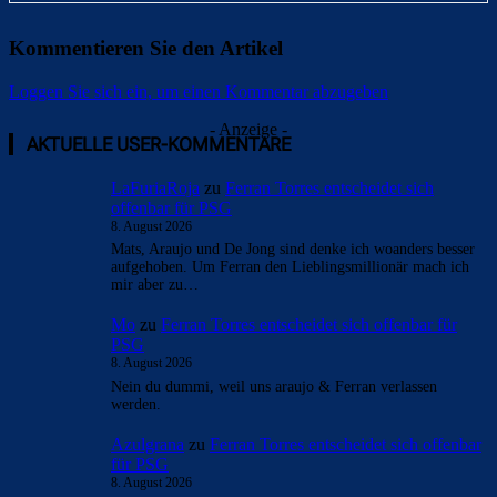
Kommentieren Sie den Artikel
Loggen Sie sich ein, um einen Kommentar abzugeben
- Anzeige -
AKTUELLE USER-KOMMENTARE
LaFuriaRoja
zu
Ferran Torres entscheidet sich
offenbar für PSG
8. August 2026
Mats, Araujo und De Jong sind denke ich woanders besser
aufgehoben. Um Ferran den Lieblingsmillionär mach ich
mir aber zu…
Mo
zu
Ferran Torres entscheidet sich offenbar für
PSG
8. August 2026
Nein du dummi, weil uns araujo & Ferran verlassen
werden.
Azulgrana
zu
Ferran Torres entscheidet sich offenbar
für PSG
8. August 2026