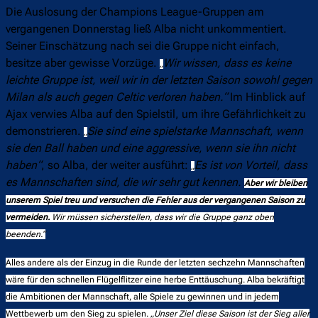
Die Auslosung der Champions League-Gruppen am
vergangenen Donnerstag ließ Alba nicht unkommentiert.
Seiner Einschätzung nach sei die Gruppe nicht einfach,
besitze aber gewisse Vorzüge.
Wir wissen, dass es keine
„
leichte Gruppe ist, weil wir in der letzten Saison sowohl gegen
Milan als auch gegen Celtic verloren haben.“
Im Hinblick auf
Ajax verwies Alba auf den Spielstil, um ihre Gefährlichkeit zu
demonstrieren.
Sie sind eine spielstarke Mannschaft, wenn
„
sie den Ball haben und eine aggressive, wenn sie ihn nicht
haben“
, so Alba, der weiter ausführt:
Es ist von Vorteil, dass
„
es Mannschaften sind, die wir sehr gut kennen.
Aber wir bleiben
unserem Spiel treu und versuchen die Fehler aus der vergangenen Saison zu
vermeiden.
Wir müssen sicherstellen, dass wir die Gruppe ganz oben
beenden.“
Alles andere als der Einzug in die Runde der letzten sechzehn Mannschaften
wäre für den schnellen Flügelflitzer eine herbe Enttäuschung. Alba bekräftigt
die Ambitionen der Mannschaft, alle Spiele zu gewinnen und in jedem
Wettbewerb um den Sieg zu spielen.
„
Unser Ziel diese Saison ist der Sieg aller