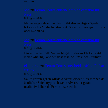
- Anzeige -
AKTUELLE USER-KOMMENTARE
Rivaldo78
zu
Araújo hat sich bei Barça
verabschiedet: „Er will etwas Neues machen“