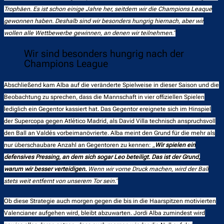
Trophäen. Es ist schon einige Jahre her, seitdem wir die Champions Leaque
gewonnen haben. Deshalb sind wir besonders hungrig hiernach, aber wir
wollen alle Wettbewerbe gewinnen, an denen wir teilnehmen.“
Wir sind besonders hungrig nach der
Champions League
Abschließend kam Alba auf die veränderte Spielweise in dieser Saison und die
Beobachtung zu sprechen, dass die Mannschaft in vier offiziellen Spielen
lediglich ein Gegentor kassiert hat. Das Gegentor ereignete sich im Hinspiel
der Supercopa gegen Atlético Madrid, als David Villa technisch anspruchsvoll
den Ball an Valdés vorbeimanövrierte. Alba meint den Grund für die mehr als
nur überschaubare Anzahl an Gegentoren zu kennen:
„
Wir spielen ein
defensives Pressing, an dem sich sogar Leo beteiligt. Das ist der Grund,
warum wir besser verteidigen.
Wenn wir vorne Druck machen, wird der Ball
stets weit entfernt von unserem Tor sein.“
Ob diese Strategie auch morgen gegen die bis in die Haarspitzen motivierten
Valencianer aufgehen wird, bleibt abzuwarten. Jordi Alba zumindest wird