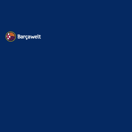
8. August 2026
Sollte Ferran gehen würde Alvarez wieder Sinn machen da
ähnlicher Spielertyp auch wenn Alvarez insgesamt
qualitativ höher als Ferran anzusiedeln…
BILDERGALERIEN
Barça zurück im Camp Nou: Der große Comeback-Tag in Bildern
22. November 2025
Heim und auswärts: Das sollen die Trikots von Barça für die Saison
2025/26 sein
6. Januar 2025
WEITERE KATEGORIEN
News
4697
xTop News
4124
La Liga
3264
Champions League
1112
Interview & PK
888
Sonstiges
675