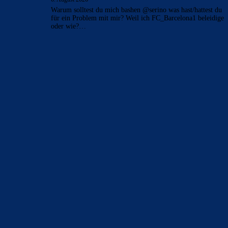
Warum solltest du mich bashen @serino was hast/hattest du
für ein Problem mit mir? Weil ich FC_Barcelona1 beleidige
oder wie?…
BILDERGALERIEN
Barça zurück im Camp Nou: Der große Comeback-Tag in Bildern
22. November 2025
Heim und auswärts: Das sollen die Trikots von Barça für die Saison
2025/26 sein
6. Januar 2025
WEITERE KATEGORIEN
News
4691
xTop News
4116
La Liga
3264
Champions League
1112
Interview & PK
888
Sonstiges
675