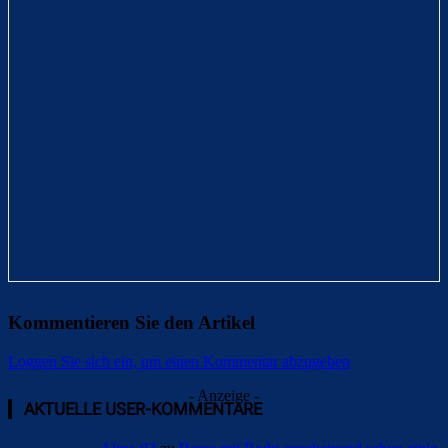
Kommentieren Sie den Artikel
Loggen Sie sich ein, um einen Kommentar abzugeben
- Anzeige -
AKTUELLE USER-KOMMENTARE