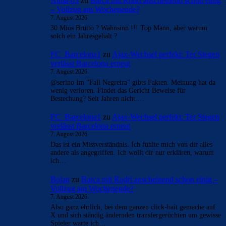
Alma-03
zu
Barça mit Rodri anscheinend schon einig
– Vollzug am Wochenende?
7. August 2026
30 Mios Brutto ? Wahnsinn !!! Top Mann, aber warum
solch ein Jahresgehalt ?
FC_Barcelona1
zu
Ajax-Wechsel perfekt: Ter Stegen
verlässt Barcelona erneut
7. August 2026
@serino Im "Fall Negreira" gibts Fakten. Meinung hat da
wenig verloren. Findet das Gericht Beweise für
Bestechung? Seit Jahren nicht.…
FC_Barcelona1
zu
Ajax-Wechsel perfekt: Ter Stegen
verlässt Barcelona erneut
7. August 2026
Das ist ein Missverständnis. Ich fühlte mich von dir alles
andere als angegriffen. Ich wollt dir nur erklären, warum
ich…
Bojan
zu
Barça mit Rodri anscheinend schon einig –
Vollzug am Wochenende?
7. August 2026
Also ganz ehrlich, bei dem ganzen click-bait gemache auf
X und sich ständig ändernden transfergerüchten um gewisse
Spieler warte ich…